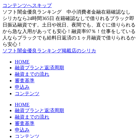
コンテンツへスキップ
ソフト闇金優良ランキング 中小消費者金融在籍確認なし
シリカなら24時間365日 在籍確認なしで借りれるブラック即
日振込融資です。土日や祝日、夜間でも、直ぐに借りられる
から急な入用があっても安心！融資率97％！仕事をしている
人ならブラックでも給料日返済の１ヶ月融資で借りられるか
ら安心！
ソフト闇金優良ランキング掲載店のシリカ
HOME
融資プランと返済周期
融資までの流れ
審査基準
申込み
コンテンツ
HOME
融資プランと返済周期
融資までの流れ
審査基準
申込み
コンテンツ