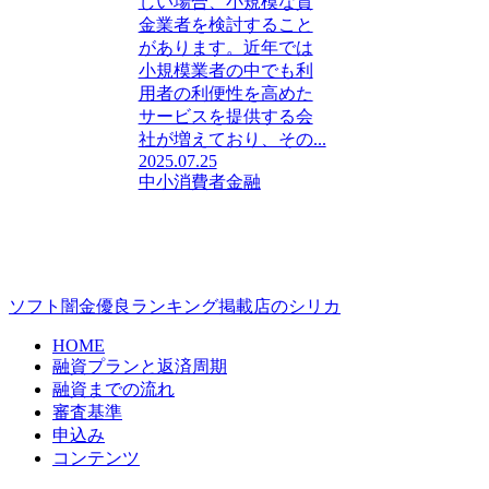
しい場合、小規模な貸
金業者を検討すること
があります。近年では
小規模業者の中でも利
用者の利便性を高めた
サービスを提供する会
社が増えており、その...
2025.07.25
中小消費者金融
ソフト闇金優良ランキング掲載店のシリカ
HOME
融資プランと返済周期
融資までの流れ
審査基準
申込み
コンテンツ