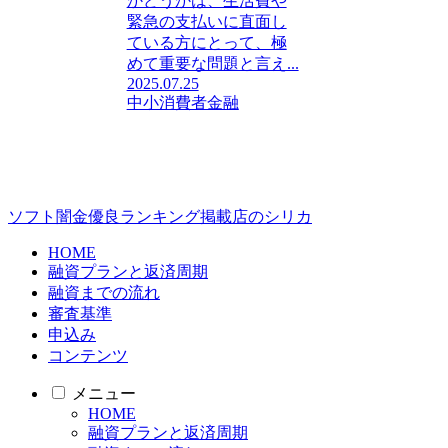
かどうかは、生活費や
緊急の支払いに直面し
ている方にとって、極
めて重要な問題と言え...
2025.07.25
中小消費者金融
ソフト闇金優良ランキング掲載店のシリカ
HOME
融資プランと返済周期
融資までの流れ
審査基準
申込み
コンテンツ
メニュー
HOME
融資プランと返済周期