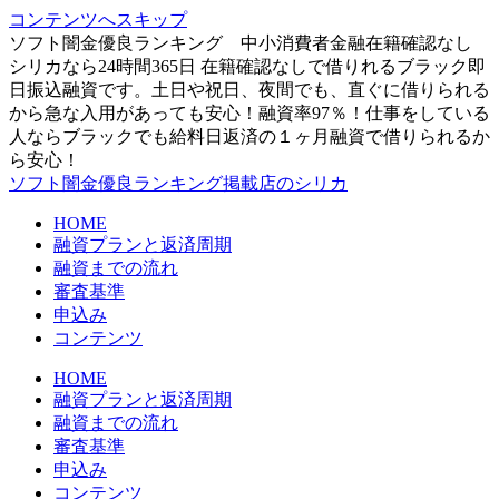
コンテンツへスキップ
ソフト闇金優良ランキング 中小消費者金融在籍確認なし
シリカなら24時間365日 在籍確認なしで借りれるブラック即
日振込融資です。土日や祝日、夜間でも、直ぐに借りられる
から急な入用があっても安心！融資率97％！仕事をしている
人ならブラックでも給料日返済の１ヶ月融資で借りられるか
ら安心！
ソフト闇金優良ランキング掲載店のシリカ
HOME
融資プランと返済周期
融資までの流れ
審査基準
申込み
コンテンツ
HOME
融資プランと返済周期
融資までの流れ
審査基準
申込み
コンテンツ