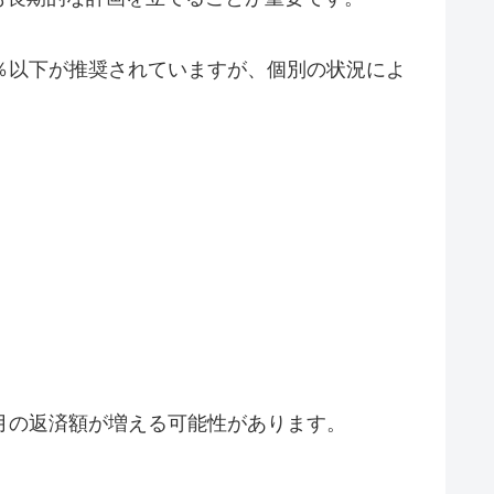
％以下が推奨されていますが、個別の状況によ
月の返済額が増える可能性があります。