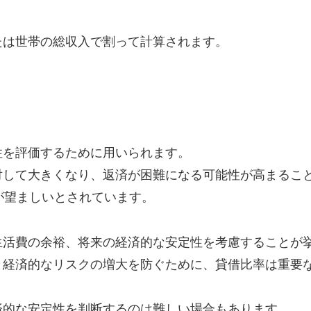
たは世帯の総収入で割って計算されます。
性を評価するために用いられます。
対して大きくなり、返済が困難になる可能性が高まるこ
が望ましいとされています。
生活費の余裕、将来の経済的な安定性を考慮することが
、経済的なリスクの増大を防ぐために、貸借比率は重要
済的な安定性を判断するのは難しい場合もあります。