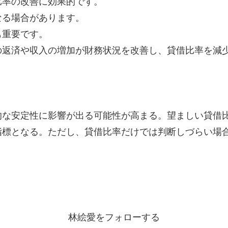
比率の改善に効果的です。
なる場合があります。
も重要です。
の返済や収入の増加が財務状況を改善し、貸借比率を減
な安定性に影響が出る可能性が高まる。望ましい貸借比
指標となる。ただし、貸借比率だけでは判断しづらい場
林絵愛をフォローする