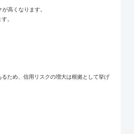
クが高くなります。
ます。
あるため、信用リスクの増大は根拠として挙げ