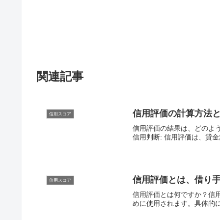
関連記事
信用評価の計算方法
信用スコア
信用評価の結果は、どのよう
信用判断: 信用評価は、貸
信用評価とは、借り
信用スコア
信用評価とは何ですか？信
めに使用されます。具体的に