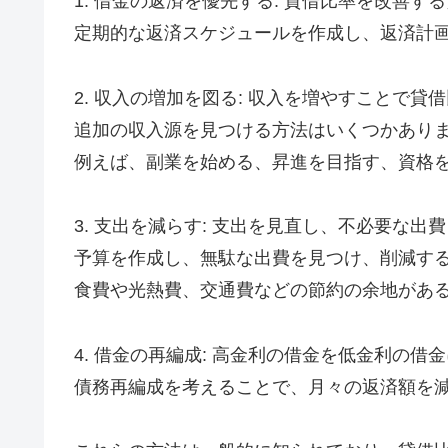
1. 借金の返済を優先する: 貸借比率を改善
定期的な返済スケジュールを作成し、返済計
2. 収入の増加を図る: 収入を増やすことで
追加の収入源を見つける方法はいくつかあり
例えば、副業を始める、昇進を目指す、資格
3. 支出を減らす: 支出を見直し、不必要な
予算を作成し、無駄な出費を見つけ、削減す
食費や光熱費、交通費などの節約の余地があ
4. 借金の再編成: 高金利の借金を低金利の
債務再編成を考えることで、月々の返済額を