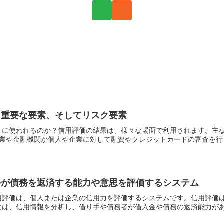
と重要な要素、そしてリスク要素
に使われるのか？信用評価の結果は、様々な場面で利用されます。主な
金業や金融機関が個人や企業に対して融資やクレジットカードの審査を行う
手が債務を返済する能力や意思を評価するシステム
用評価は、個人または企業の信用力を評価するシステムです。信用評価
は、信用情報を分析し、借り手や債務者が借入金や債務の返済能力がある