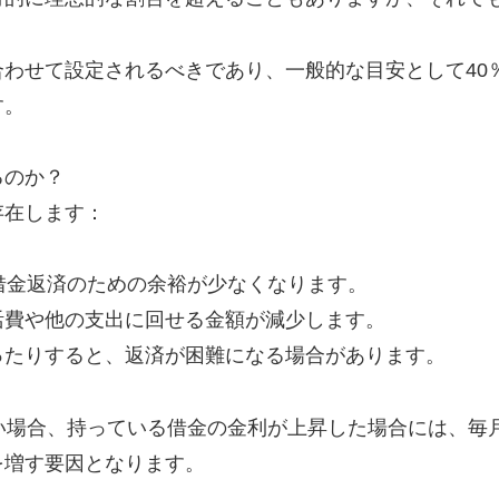
わせて設定されるべきであり、一般的な目安として40
す。
るのか？
存在します：
、借金返済のための余裕が少なくなります。
活費や他の支出に回せる金額が減少します。
ったりすると、返済が困難になる場合があります。
高い場合、持っている借金の金利が上昇した場合には、毎
を増す要因となります。