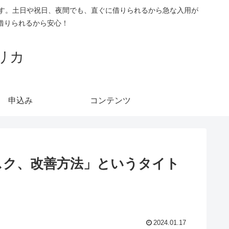
です。土日や祝日、夜間でも、直ぐに借りられるから急な入用が
借りられるから安心！
リカ
申込み
コンテンツ
合、高リスク、改善方法」というタイト
2024.01.17