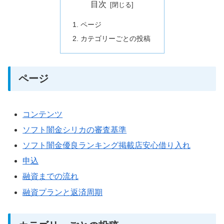
目次
ページ
カテゴリーごとの投稿
ページ
コンテンツ
ソフト闇金シリカの審査基準
ソフト闇金優良ランキング掲載店安心借り入れ
申込
融資までの流れ
融資プランと返済周期