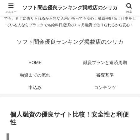
ソフト闇金優良ランキング 中小消費者金融在籍確認なし シリカなら24時間
ソフト闇金優良ランキング掲載店のシリカ
365日 在籍確認なしで借りれるブラック即日振込融資です。土日や祝日、夜間
メニュー
検索
でも、直ぐに借りられるから急な入用があっても安心！融資率97％！仕事をし
ている人ならブラックでも給料日返済の１ヶ月融資で借りられるから安心！
ソフト闇金優良ランキング掲載店のシリカ
HOME
融資プランと返済周期
融資までの流れ
審査基準
申込み
コンテンツ
個人融資の優良サイト比較！安全性と利便
性
ブラック融資