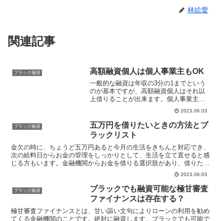
林絵愛
関連記事
高額融資個人は個人事業主もOK
ブラック融資
一般的な融資は年収の3分の1までという
のが基本ですが、高額融資個人はそれ以
上借りることが出来ます。個人事業主や
自営業者は、毎月決まった収入がある訳
2023.06.03
ではないのでたくさんお金を稼いでいて
も会社員と比べて安定性に欠けます。安
五万円を借りたいときの方法とブ
ブラック融資
定性に欠ける場合毎月の...
ラックリスト
金欠の時に、ちょうど五万円あると今月の生活をきちんと対応でき、
次の給料日からお金の管理をしっかりとして、生活を立て直せると感
じる方もいます。金融機関からお金を借りる選択肢があり、借りたい
ときにすぐに申し込みを行い、審査が通ったときに、融資を...
2023.06.03
ブラックでも融資可能な極甘審査
ブラック融資
ファイナンスは存在する？
極甘審査ファイナンスとは、甘い謳い文句によりローンの利用を勧め
てくる金融機関のことです。絶対に融資します、ブラックでも可能で