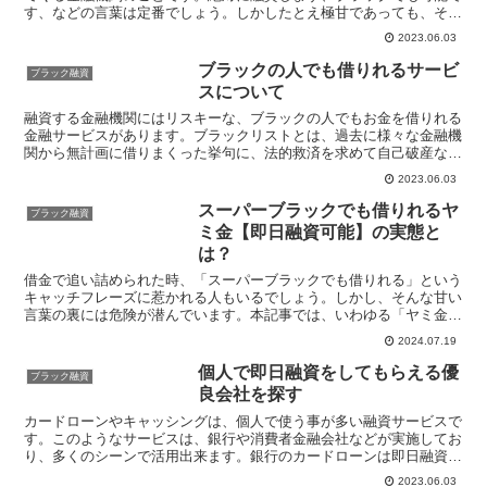
す、などの言葉は定番でしょう。しかしたとえ極甘であっても、それ
をアピールする金融機関には注意しましょう。ローンには絶...
2023.06.03
ブラックの人でも借りれるサービ
ブラック融資
スについて
融資する金融機関にはリスキーな、ブラックの人でもお金を借りれる
金融サービスがあります。ブラックリストとは、過去に様々な金融機
関から無計画に借りまくった挙句に、法的救済を求めて自己破産など
を行って本来返済すべき借金を踏み倒した人が掲載されるリ...
2023.06.03
スーパーブラックでも借りれるヤ
ブラック融資
ミ金【即日融資可能】の実態と
は？
借金で追い詰められた時、「スーパーブラックでも借りれる」という
キャッチフレーズに惹かれる人もいるでしょう。しかし、そんな甘い
言葉の裏には危険が潜んでいます。本記事では、いわゆる「ヤミ金」
の実態に迫ります。即日融資を謳う闇金融業者の手口や、利...
2024.07.19
個人で即日融資をしてもらえる優
ブラック融資
良会社を探す
カードローンやキャッシングは、個人で使う事が多い融資サービスで
す。このようなサービスは、銀行や消費者金融会社などが実施してお
り、多くのシーンで活用出来ます。銀行のカードローンは即日融資に
対応していませんが、消費者金融会社には即日融資を謳って...
2023.06.03