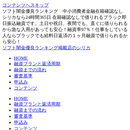
コンテンツへスキップ
ソフト闇金優良ランキング 中小消費者金融在籍確認なし
シリカなら24時間365日 在籍確認なしで借りれるブラック即
日振込融資です。土日や祝日、夜間でも、直ぐに借りられる
から急な入用があっても安心！融資率97％！仕事をしている
人ならブラックでも給料日返済の１ヶ月融資で借りられるか
ら安心！
ソフト闇金優良ランキング掲載店のシリカ
HOME
融資プランと返済周期
融資までの流れ
審査基準
申込み
コンテンツ
HOME
融資プランと返済周期
融資までの流れ
審査基準
申込み
コンテンツ