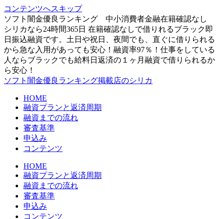
コンテンツへスキップ
ソフト闇金優良ランキング 中小消費者金融在籍確認なし
シリカなら24時間365日 在籍確認なしで借りれるブラック即
日振込融資です。土日や祝日、夜間でも、直ぐに借りられる
から急な入用があっても安心！融資率97％！仕事をしている
人ならブラックでも給料日返済の１ヶ月融資で借りられるか
ら安心！
ソフト闇金優良ランキング掲載店のシリカ
HOME
融資プランと返済周期
融資までの流れ
審査基準
申込み
コンテンツ
HOME
融資プランと返済周期
融資までの流れ
審査基準
申込み
コンテンツ