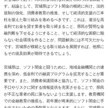
す。結論として、宮城県はソフト闇金の根絶に向け、法的
規制の強化、消費者教育の推進、そして経済的支援の三本
柱を据えた取り組みを進めるべきです。これは、違法な高
金利でお金を貸す業者を取り締まること、県民が賢明な金
融判断を下せるようにすること、そして経済的な困窮に陥
らない社会環境を作ることが、問題解決には不可欠だから
です。宮城県が模範となる取り組みを展開すれば、他県に
もその波及効果が期待できるでしょう。
宮城県は、ソフト闇金と闘うために、地域金融機関との連
携を深め、低金利での融資プログラムを拡充することが重
要です。また、消費者保護団体と協力して、ソフト闇金の
手口やリスクに関する情報提供を充実させることで、県民
が不正な業者の罠に落ちないように支援します。教育機関
での金融教育の徹底も、若年層が将来的にソフト闇金に手
を出さないための予防策となりえます。さらに、宮城県は