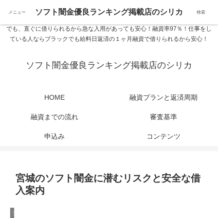
ソフト闇金優良ランキング 中小消費者金融在籍確認なし シリカなら24時間
ソフト闇金優良ランキング掲載店のシリカ
メニュー
検索
365日 在籍確認なしで借りれるブラック即日振込融資です。土日や祝日、夜間
でも、直ぐに借りられるから急な入用があっても安心！融資率97％！仕事をし
ている人ならブラックでも給料日返済の１ヶ月融資で借りられるから安心！
ソフト闇金優良ランキング掲載店のシリカ
HOME
融資プランと返済周期
融資までの流れ
審査基準
申込み
コンテンツ
宮城のソフト闇金に潜むリスクと安全な借
入案内
ソフト闇金