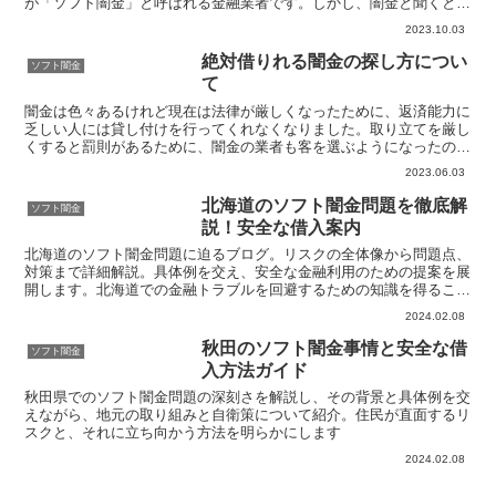
が「ソフト闇金」と呼ばれる金融業者です。しかし、闇金と聞くと怖
いイメージがありますよね。そこで、今回はソフト闇金掲示...
2023.10.03
絶対借りれる闇金の探し方につい
ソフト闇金
て
闇金は色々あるけれど現在は法律が厳しくなったために、返済能力に
乏しい人には貸し付けを行ってくれなくなりました。取り立てを厳し
くすると罰則があるために、闇金の業者も客を選ぶようになったので
す。そのため本当に困った時の駆け込み寺がなくなりました...
2023.06.03
北海道のソフト闇金問題を徹底解
ソフト闇金
説！安全な借入案内
北海道のソフト闇金問題に迫るブログ。リスクの全体像から問題点、
対策まで詳細解説。具体例を交え、安全な金融利用のための提案を展
開します。北海道での金融トラブルを回避するための知識を得ること
ができます。
2024.02.08
秋田のソフト闇金事情と安全な借
ソフト闇金
入方法ガイド
秋田県でのソフト闇金問題の深刻さを解説し、その背景と具体例を交
えながら、地元の取り組みと自衛策について紹介。住民が直面するリ
スクと、それに立ち向かう方法を明らかにします
2024.02.08