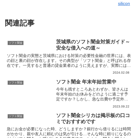
silicon
関連記事
茨城県のソフト闇金対策ガイド～
ソフト闇金
安全な借入への道～
ソフト闇金の実態と茨城県における対策の必要性金融の世界には、表
の顔と裏の顔が存在します。その典型が「ソフト闇金」と呼ばれる存
在です。一見すると普通の貸金業者のように見えますが、実際には高
い利息を要求し、法律の縛りを巧妙に逃れる手法を用います...
2024.02.08
ソフト闇金 年末年始営業中
ソフト闇金
今年も残すところあとわずか、皆さんは
年末年始のお休みをどのように過ごす予
定ですか？しかし、急な出費や予定外の
支出で困っている方も多いことでしょ
2023.09.22
う。そんな時に頼りになるのがソフト闇
金です。なんと、ソフト闇金では年末年
ソフト闇金シリカは掲示板の口コ
ソフト闇金
始も営業中なのです！今回は...
ミでおすすめです
急にお金が必要になった時、どうしますか？銀行から借りるには時間
がかかり、親や友人に頼むのは気が引ける…そんな時に頼りになるの