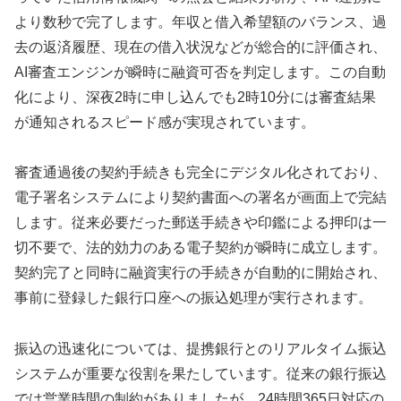
より数秒で完了します。年収と借入希望額のバランス、過
去の返済履歴、現在の借入状況などが総合的に評価され、
AI審査エンジンが瞬時に融資可否を判定します。この自動
化により、深夜2時に申し込んでも2時10分には審査結果
が通知されるスピード感が実現されています。
審査通過後の契約手続きも完全にデジタル化されており、
電子署名システムにより契約書面への署名が画面上で完結
します。従来必要だった郵送手続きや印鑑による押印は一
切不要で、法的効力のある電子契約が瞬時に成立します。
契約完了と同時に融資実行の手続きが自動的に開始され、
事前に登録した銀行口座への振込処理が実行されます。
振込の迅速化については、提携銀行とのリアルタイム振込
システムが重要な役割を果たしています。従来の銀行振込
では営業時間の制約がありましたが、24時間365日対応の