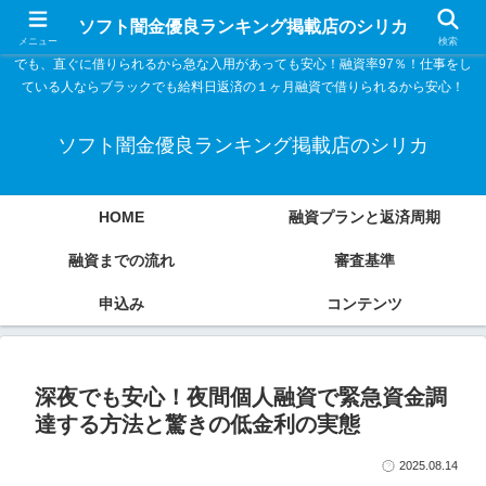
ソフト闇金優良ランキング 中小消費者金融在籍確認なし シリカなら24時間
ソフト闇金優良ランキング掲載店のシリカ
365日 在籍確認なしで借りれるブラック即日振込融資です。土日や祝日、夜間
メニュー
検索
でも、直ぐに借りられるから急な入用があっても安心！融資率97％！仕事をし
ている人ならブラックでも給料日返済の１ヶ月融資で借りられるから安心！
ソフト闇金優良ランキング掲載店のシリカ
HOME
融資プランと返済周期
融資までの流れ
審査基準
申込み
コンテンツ
深夜でも安心！夜間個人融資で緊急資金調
達する方法と驚きの低金利の実態
2025.08.14