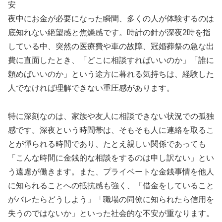
安
夜中にお金が必要になった瞬間、多くの人が体験するのは
底知れない絶望感と焦燥感です。時計の針が深夜2時を指
している中、突然の医療費や車の故障、冠婚葬祭の急な出
費に直面したとき、「どこに相談すればいいのか」「誰に
頼めばいいのか」という途方に暮れる気持ちは、経験した
人でなければ理解できない重圧感があります。
特に深刻なのは、家族や友人に相談できない状況での孤独
感です。深夜という時間帯は、そもそも人に連絡を取るこ
とが憚られる時間であり、たとえ親しい関係であっても
「こんな時間に金銭的な相談をするのは申し訳ない」とい
う遠慮が働きます。また、プライベートな金銭事情を他人
に知られることへの抵抗感も強く、「借金をしていること
がバレたらどうしよう」「職場の同僚に知られたら信用を
失うのではないか」といった社会的な不安が重なります。