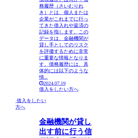
務履歴（さいむりれ
き）とは、個人または
企業がこれまでに行っ
てきた借入れや返済の
記録を指します。この
データは、金融機関が
貸し手としてのリスク
を評価するために非常
に重要な情報となりま
す。債務履歴には、具
体的には以下のような
情...
2024.07.19
借入をしたい方へ
借入をしたい
方へ
金融機関が貸し
出す前に行う信