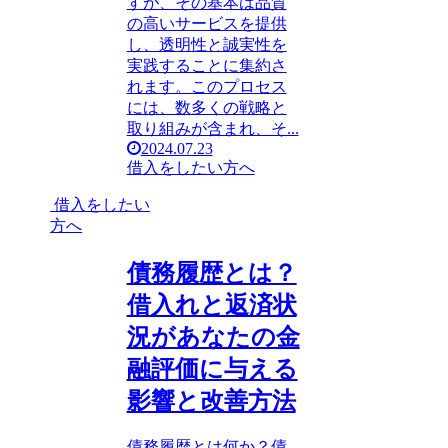
すが、その基本は品質
の高いサービスを提供
し、透明性と誠実性を
実践することに集約さ
れます。このプロセス
には、数多くの戦略と
取り組みが含まれ、そ...
2024.07.23
借入をしたい方へ
借入をしたい
方へ
債務履歴とは？
借入れと返済状
況があなたの金
融評価に与える
影響と改善方法
債務履歴とは何か？債