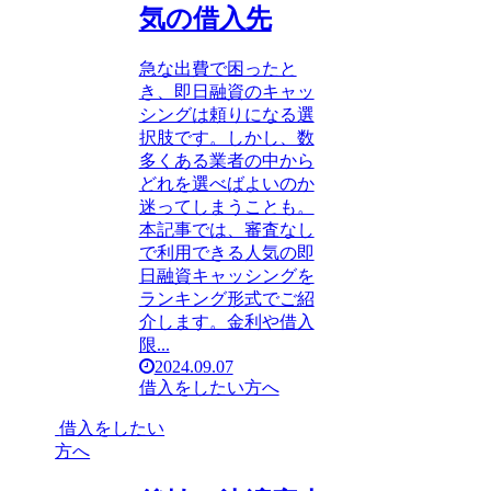
気の借入先
急な出費で困ったと
き、即日融資のキャッ
シングは頼りになる選
択肢です。しかし、数
多くある業者の中から
どれを選べばよいのか
迷ってしまうことも。
本記事では、審査なし
で利用できる人気の即
日融資キャッシングを
ランキング形式でご紹
介します。金利や借入
限...
2024.09.07
借入をしたい方へ
借入をしたい
方へ