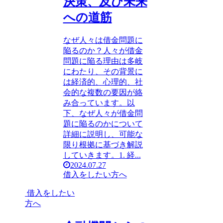
決策、及び未来
への道筋
なぜ人々は借金問題に
陥るのか？人々が借金
問題に陥る理由は多岐
にわたり、その背景に
は経済的、心理的、社
会的な複数の要因が絡
み合っています。以
下、なぜ人々が借金問
題に陥るのかについて
詳細に説明し、可能な
限り根拠に基づき解説
していきます。1. 経...
2024.07.27
借入をしたい方へ
借入をしたい
方へ