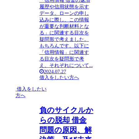
「信用情報 借金の返済
履歴や信用状態を示す
データ。ローンの申し
込みに際し、この情報
が重要な判断材料とな
る」に関連する目次を
疑問形で考えました。
もちろんです。以下に
「信用情報」に関連す
る目次を疑問形で考
え、それぞれについて...
2024.07.27
借入をしたい方へ
借入をしたい
方へ
負のサイクルか
らの脱却 借金
問題の原因、解