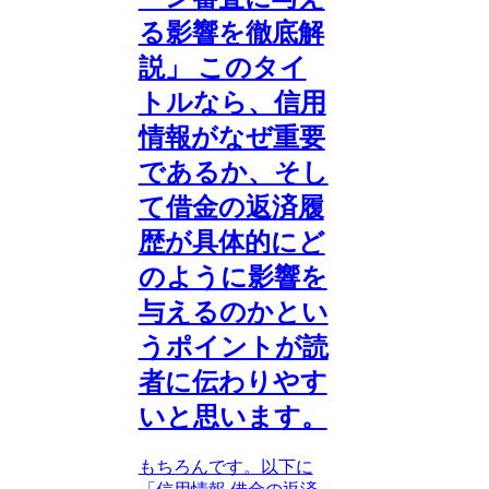
る影響を徹底解
説」 このタイ
トルなら、信用
情報がなぜ重要
であるか、そし
て借金の返済履
歴が具体的にど
のように影響を
与えるのかとい
うポイントが読
者に伝わりやす
いと思います。
もちろんです。以下に