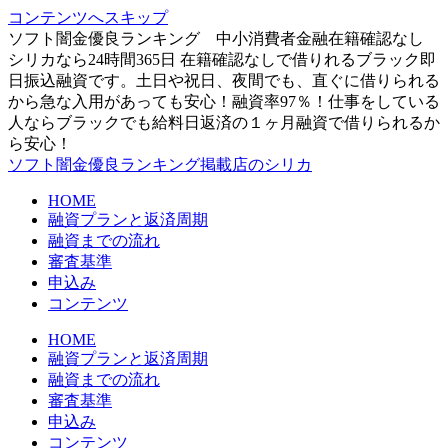
コンテンツへスキップ
ソフト闇金優良ランキング 中小消費者金融在籍確認なし
シリカなら24時間365日 在籍確認なしで借りれるブラック即
日振込融資です。土日や祝日、夜間でも、直ぐに借りられる
から急な入用があっても安心！融資率97％！仕事をしている
人ならブラックでも給料日返済の１ヶ月融資で借りられるか
ら安心！
ソフト闇金優良ランキング掲載店のシリカ
HOME
融資プランと返済周期
融資までの流れ
審査基準
申込み
コンテンツ
HOME
融資プランと返済周期
融資までの流れ
審査基準
申込み
コンテンツ