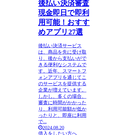
後払い決済審査
現金即日で即利
用可能！おすす
めアプリ27選
後払い決済サービス
は、商品を先に受け取
り、後から支払いがで
きる便利なシステムで
す。近年、スマートフ
ォンアプリを通じてこ
のサービスを提供する
企業が増えています。
しかし、多くの場合、
審査に時間がかかった
り、利用可能額が低か
ったりと、即座に利用
で...
2024.08.20
借入をしたい方へ