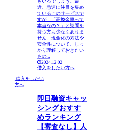
もいるでしょう。最
近、急速に注目を集め
ているこのサービスで
すが、「高換金率って
本当なの？」と疑問を
持つ方も少なくありま
せん。現金化の方法や
安全性について、しっ
かり理解しておきたい
もの...
2024.12.02
借入をしたい方へ
借入をしたい
方へ
即日融資キャッ
シングおすす
めランキング
【審査なし】人