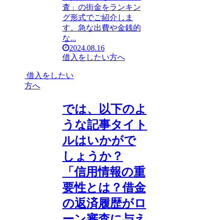
査」の街金をランキン
グ形式でご紹介しま
す。急な出費や金銭的
な...
2024.08.16
借入をしたい方へ
借入をしたい
方へ
では、以下のよ
うな記事タイト
ルはいかがで
しょうか？
「信用情報の重
要性とは？借金
の返済履歴がロ
ーン審査に与え