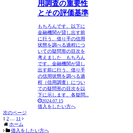
用調査の重要性
とその評価基準
もちろんです。以下に
金融機関が貸し出す前
に行う、借り手の信用
状態を調べる過程につ
いての疑問形の目次を
考えました もちろん
です。金融機関が貸し
出す前に行う、借り手
の信用状態を調べる過
程（信用調査）につい
ての疑問形の目次を以
下に示します。各疑問...
2024.07.15
借入をしたい方へ
次のページ
1
2
…
11
次
ホーム
へ
借入をしたい方へ