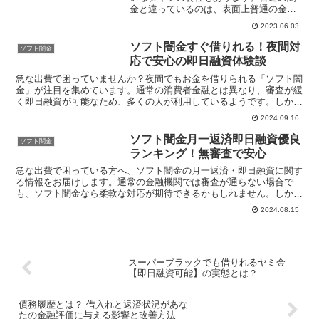
金と違っているのは、表面上普通の金融
会社と同じように見えるところです。で
2023.06.03
すが、実際には法律で定められている割
合以上の利率を使用してお金を貸してい
ソフト闇金すぐ借りれる！夜間対
ソフト闇金
るためにソフト闇金と言わ...
応で安心の即日融資体験談
急な出費で困っていませんか？夜間でもお金を借りられる「ソフト闇
金」が注目を集めています。通常の消費者金融とは異なり、審査が緩
く即日融資が可能なため、多くの人が利用しているようです。しか
し、その実態は十分に知られていません。本記事では、実際に...
2024.09.16
ソフト闇金月一返済即日融資優良
ソフト闇金
ランキング！無審査で安心
急な出費で困っている方へ、ソフト闇金の月一返済・即日融資に関す
る情報をお届けします。通常の金融機関では審査が通らない場合で
も、ソフト闇金なら柔軟な対応が期待できるかもしれません。しか
し、闇金との取引には十分な注意が必要です。そこで本記事では...
2024.08.15
スーパーブラックでも借りれるヤミ金
【即日融資可能】の実態とは？
債務履歴とは？ 借入れと返済状況があな
たの金融評価に与える影響と改善方法