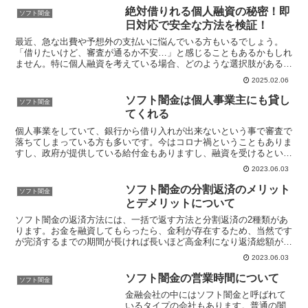
絶対借りれる個人融資の秘密！即
ソフト闇金
日対応で安全な方法を検証！
最近、急な出費や予想外の支払いに悩んでいる方もいるでしょう。
「借りたいけど、審査が通るか不安…」と感じることもあるかもしれ
ません。特に個人融資を考えている場合、どのような選択肢があるの
か、そして本当に借りられるのかが気になるところです。個人...
2025.02.06
ソフト闇金は個人事業主にも貸し
ソフト闇金
てくれる
個人事業をしていて、銀行から借り入れが出来ないという事で審査で
落ちてしまっている方も多いです。今はコロナ禍ということもありま
すし、政府が提供している給付金もありますし、融資を受けるという
事での対応をしていることがあってもそれで足りないという...
2023.06.03
ソフト闇金の分割返済のメリット
ソフト闇金
とデメリットについて
ソフト闇金の返済方法には、一括で返す方法と分割返済の2種類があ
ります。お金を融資してもらったら、金利が存在するため、当然です
が完済するまでの期間が長ければ長いほど高金利になり返済総額が増
えて行きます。だから当然ですが借りたお金を最短期間で一...
2023.06.03
ソフト闇金の営業時間について
ソフト闇金
金融会社の中にはソフト闇金と呼ばれて
いるタイプの会社もあります。普通の闇