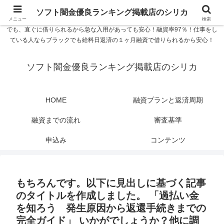
ソフト闇金優良ランキング 中小消費者金融在籍確認なし シリカなら24時間
ソフト闇金優良ランキング掲載店のシリカ
365日 在籍確認なしで借りれるブラック即日振込融資です。土日や祝日、夜間
メニュー
検索
でも、直ぐに借りられるから急な入用があっても安心！融資率97％！仕事をし
ている人ならブラックでも給料日返済の１ヶ月融資で借りられるから安心！
ソフト闇金優良ランキング掲載店のシリカ
HOME
融資プランと返済周期
融資までの流れ
審査基準
申込み
コンテンツ
もちろんです。以下に見出しに基づく記事
のタイトルを作成しました。 「過払い金
を知ろう 発生原因から返還手続きまでの
完全ガイド」 いかがでしょうか？他に調