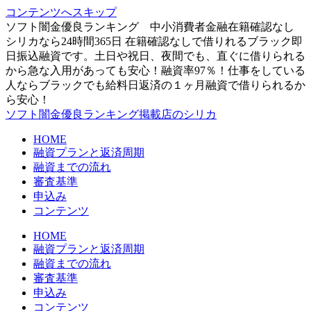
コンテンツへスキップ
ソフト闇金優良ランキング 中小消費者金融在籍確認なし
シリカなら24時間365日 在籍確認なしで借りれるブラック即
日振込融資です。土日や祝日、夜間でも、直ぐに借りられる
から急な入用があっても安心！融資率97％！仕事をしている
人ならブラックでも給料日返済の１ヶ月融資で借りられるか
ら安心！
ソフト闇金優良ランキング掲載店のシリカ
HOME
融資プランと返済周期
融資までの流れ
審査基準
申込み
コンテンツ
HOME
融資プランと返済周期
融資までの流れ
審査基準
申込み
コンテンツ