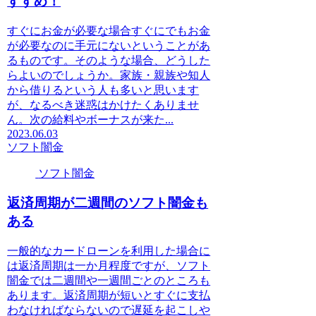
すすめ！
すぐにお金が必要な場合すぐにでもお金
が必要なのに手元にないということがあ
るものです。そのような場合、どうした
らよいのでしょうか。家族・親族や知人
から借りるという人も多いと思います
が、なるべき迷惑はかけたくありませ
ん。次の給料やボーナスが来た...
2023.06.03
ソフト闇金
ソフト闇金
返済周期が二週間のソフト闇金も
ある
一般的なカードローンを利用した場合に
は返済周期は一か月程度ですが、ソフト
闇金では二週間や一週間ごとのところも
あります。返済周期が短いとすぐに支払
わなければならないので遅延を起こしや