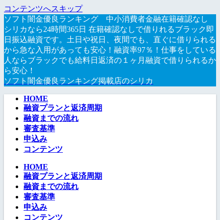
コンテンツへスキップ
ソフト闇金優良ランキング 中小消費者金融在籍確認なし
シリカなら24時間365日 在籍確認なしで借りれるブラック即
日振込融資です。土日や祝日、夜間でも、直ぐに借りられる
から急な入用があっても安心！融資率97％！仕事をしている
人ならブラックでも給料日返済の１ヶ月融資で借りられるか
ら安心！
ソフト闇金優良ランキング掲載店のシリカ
HOME
融資プランと返済周期
融資までの流れ
審査基準
申込み
コンテンツ
HOME
融資プランと返済周期
融資までの流れ
審査基準
申込み
コンテンツ