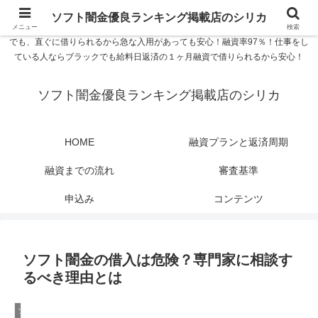
ソフト闇金優良ランキング 中小消費者金融在籍確認なし シリカなら24時間
ソフト闇金優良ランキング掲載店のシリカ
365日 在籍確認なしで借りれるブラック即日振込融資です。土日や祝日、夜間
メニュー
検索
でも、直ぐに借りられるから急な入用があっても安心！融資率97％！仕事をし
ている人ならブラックでも給料日返済の１ヶ月融資で借りられるから安心！
ソフト闇金優良ランキング掲載店のシリカ
HOME
融資プランと返済周期
融資までの流れ
審査基準
申込み
コンテンツ
ソフト闇金の借入は危険？専門家に相談す
るべき理由とは
ソフト闇金