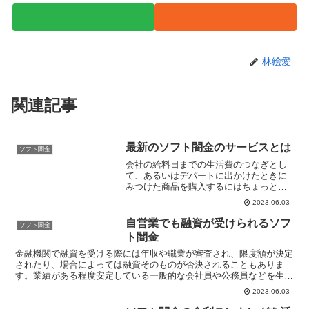
林絵愛
関連記事
最新のソフト闇金のサービスとは
ソフト闇金
会社の給料日までの生活費のつなぎとし
て、あるいはデパートに出かけたときに
みつけた商品を購入するにはちょっとし
たお金が足りないときなどに、いつでも
2023.06.03
気軽にお金が借りられるあてがあればた
いへん便利です。以前であればお金が借
自営業でも融資が受けられるソフ
ソフト闇金
りられる場所といえば地域...
ト闇金
金融機関で融資を受ける際には年収や職業が審査され、限度額が決定
されたり、場合によっては融資そのものが否決されることもありま
す。業績がある程度安定している一般的な会社員や公務員などを生業
にしている方はほぼ問題ありませんが、その一方で金融機関に...
2023.06.03