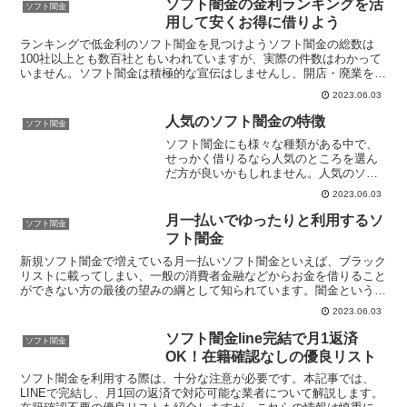
ソフト闇金の金利ランキングを活
ソフト闇金
用して安くお得に借りよう
ランキングで低金利のソフト闇金を見つけようソフト闇金の総数は
100社以上とも数百社ともいわれていますが、実際の件数はわかって
いません。ソフト闇金は積極的な宣伝はしませんし、開店・廃業を繰
り返しているので総数が変動しているのです。そのため以前...
2023.06.03
人気のソフト闇金の特徴
ソフト闇金
ソフト闇金にも様々な種類がある中で、
せっかく借りるなら人気のところを選ん
だ方が良いかもしれません。人気のソフ
ト闇金の紹介をすると1つは実績があると
2023.06.03
ころです。実績があるところは、お金を
始めて借りる人でも借りやすいため新規
月一払いでゆったりと利用するソ
ソフト闇金
顧客が増えやすい傾向に...
フト闇金
新規ソフト闇金で増えている月一払いソフト闇金といえば、ブラック
リストに載ってしまい、一般の消費者金融などからお金を借りること
ができない方の最後の望みの綱として知られています。闇金という
と、あまり良いイメージがありませんが、ソフト闇金は暴力的...
2023.06.03
ソフト闇金line完結で月1返済
ソフト闇金
OK！在籍確認なしの優良リスト
ソフト闇金を利用する際は、十分な注意が必要です。本記事では、
LINEで完結し、月1回の返済で対応可能な業者について解説します。