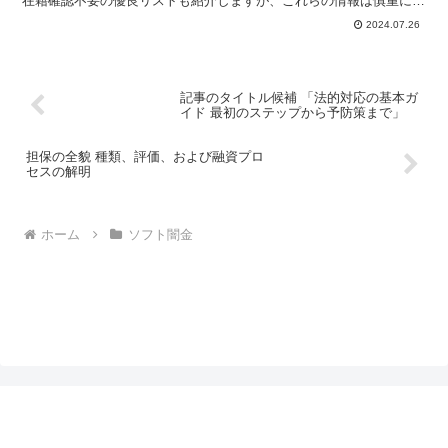
在籍確認不要の優良リストも紹介しますが、これらの情報は慎重に扱
うべきでしょう。近年、経済的困難に直面する人が増加し...
2024.07.26
記事のタイトル候補 「法的対応の基本ガ
イド 最初のステップから予防策まで」
担保の全貌 種類、評価、および融資プロ
セスの解明
ホーム
ソフト闇金