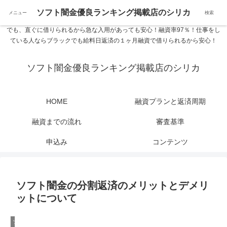
ソフト闇金優良ランキング 中小消費者金融在籍確認なし シリカなら24時間
ソフト闇金優良ランキング掲載店のシリカ
メニュー
検索
365日 在籍確認なしで借りれるブラック即日振込融資です。土日や祝日、夜間
でも、直ぐに借りられるから急な入用があっても安心！融資率97％！仕事をし
ている人ならブラックでも給料日返済の１ヶ月融資で借りられるから安心！
ソフト闇金優良ランキング掲載店のシリカ
HOME
融資プランと返済周期
融資までの流れ
審査基準
申込み
コンテンツ
ソフト闇金の分割返済のメリットとデメリ
ットについて
ソフト闇金