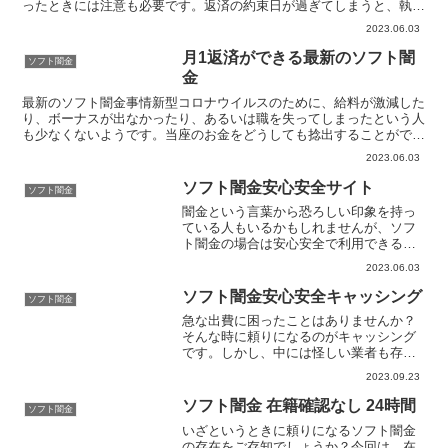
ったときには注意も必要です。返済の約束日が過ぎてしまうと、執拗
な取り立てをすることもありますし、嫌がらせとも感じられ...
2023.06.03
月1返済ができる最新のソフト闇
ソフト闇金
金
最新のソフト闇金事情新型コロナウイルスのために、給料が激減した
り、ボーナスが出なかったり、あるいは職を失ってしまったという人
も少なくないようです。当座のお金をどうしても捻出することができ
ないという方にとって、ソフト闇金は最後の希望の綱となっ...
2023.06.03
ソフト闇金安心安全サイト
ソフト闇金
闇金という言葉から恐ろしい印象を持っ
ている人もいるかもしれませんが、ソフ
ト闇金の場合は安心安全で利用できるケ
ースが多いです。お金が必要だけれど工
2023.06.03
面する方法がない、主婦や無職だけどす
ぐにお金が必要という場合は安心して利
ソフト闇金安心安全キャッシング
ソフト闇金
用できるソフト闇金の申し...
急な出費に困ったことはありませんか？
そんな時に頼りになるのがキャッシング
です。しかし、中には怪しい業者も存在
し、安心して借りることができないとい
2023.09.23
う方も多いのではないでしょうか。そこ
で今回は、安心安全なソフト闇金キャッ
ソフト闇金 在籍確認なし 24時間
ソフト闇金
シングについてご紹介しま...
いざというときに頼りになるソフト闇金
の存在をご存知でしょうか？今回は、在