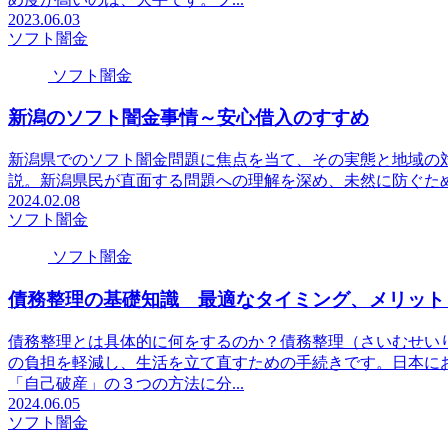
2023.06.03
ソフト闇金
ソフト闇金
新潟のソフト闇金事情～安心借入のすすめ
新潟県でのソフト闇金問題に焦点を当て、その実態と地域の
説。新潟県民が直面する問題への理解を深め、未然に防ぐた
2024.02.08
ソフト闇金
ソフト闇金
債務整理の基礎知識 最適なタイミング、メリット
債務整理とは具体的に何をするのか？債務整理（さいむせい
の負担を軽減し、生活を立て直すための手続きです。日本に
「自己破産」の３つの方法に分...
2024.06.05
ソフト闇金