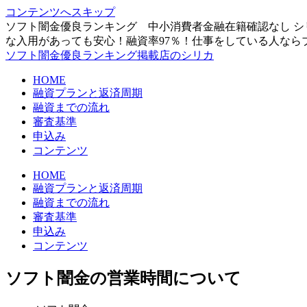
コンテンツへスキップ
ソフト闇金優良ランキング 中小消費者金融在籍確認なし シ
な入用があっても安心！融資率97％！仕事をしている人なら
ソフト闇金優良ランキング掲載店のシリカ
HOME
融資プランと返済周期
融資までの流れ
審査基準
申込み
コンテンツ
HOME
融資プランと返済周期
融資までの流れ
審査基準
申込み
コンテンツ
ソフト闇金の営業時間について