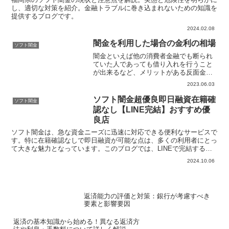
し、適切な対策を紹介。金融トラブルに巻き込まれないための知識を
提供するブログです。
2024.02.08
闇金を利用した場合の金利の相場
ソフト闇金
闇金といえば他の消費者金融でも断られ
ていた人であっても借り入れを行うこと
が出来るなど、メリットがある反面金利
の相場を知らないとトラブルの原因にな
2023.06.03
る可能性が高いといわれています。一般
的に闇金の金利・利息の相場は10日で1割
ソフト闇金超優良即日融資在籍確
ソフト闇金
の利息がつくトイチや...
認なし【LINE完結】おすすめ優
良店
ソフト闇金は、急な資金ニーズに迅速に対応できる便利なサービスで
す。特に在籍確認なしで即日融資が可能な点は、多くの利用者にとっ
て大きな魅力となっています。このブログでは、LINEで完結する手
軽さと信頼性を兼ね備えた優良なソフト闇金業者を厳選し...
2024.10.06
返済能力の評価と対策：銀行が考慮すべき
要素と影響要因
返済の基本知識から始める！異なる返済方