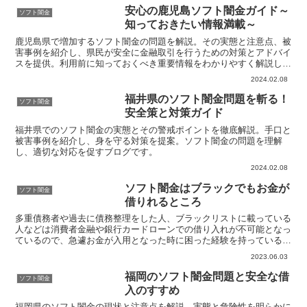
安心の鹿児島ソフト闇金ガイド～
ソフト闇金
知っておきたい情報満載～
鹿児島県で増加するソフト闇金の問題を解説。その実態と注意点、被
害事例を紹介し、県民が安全に金融取引を行うための対策とアドバイ
スを提供。利用前に知っておくべき重要情報をわかりやすく解説しま
す。
2024.02.08
福井県のソフト闇金問題を斬る！
ソフト闇金
安全策と対策ガイド
福井県でのソフト闇金の実態とその警戒ポイントを徹底解説。手口と
被害事例を紹介し、身を守る対策を提案。ソフト闇金の問題を理解
し、適切な対応を促すブログです。
2024.02.08
ソフト闇金はブラックでもお金が
ソフト闇金
借りれるところ
多重債務者や過去に債務整理をした人、ブラックリストに載っている
人などは消費者金融や銀行カードローンでの借り入れが不可能となっ
ているので、急遽お金が入用となった時に困った経験を持っている人
は少なくありません。そこでそんなブラックな人でもお金が...
2023.06.03
福岡のソフト闇金問題と安全な借
ソフト闇金
入のすすめ
福岡県のソフト闇金の現状と注意点を解説。実態と危険性を明らかに