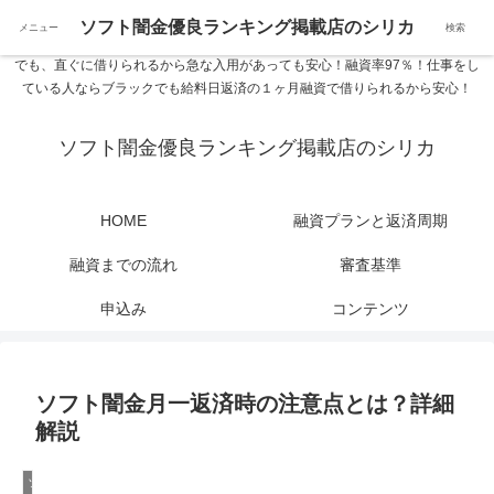
ソフト闇金優良ランキング 中小消費者金融在籍確認なし シリカなら24時間
ソフト闇金優良ランキング掲載店のシリカ
メニュー
検索
365日 在籍確認なしで借りれるブラック即日振込融資です。土日や祝日、夜間
でも、直ぐに借りられるから急な入用があっても安心！融資率97％！仕事をし
ている人ならブラックでも給料日返済の１ヶ月融資で借りられるから安心！
ソフト闇金優良ランキング掲載店のシリカ
HOME
融資プランと返済周期
融資までの流れ
審査基準
申込み
コンテンツ
ソフト闇金月一返済時の注意点とは？詳細
解説
ソフト闇金