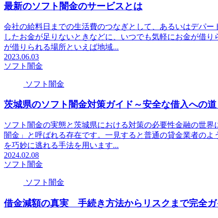
最新のソフト闇金のサービスとは
会社の給料日までの生活費のつなぎとして、あるいはデパー
したお金が足りないときなどに、いつでも気軽にお金が借り
が借りられる場所といえば地域...
2023.06.03
ソフト闇金
ソフト闇金
茨城県のソフト闇金対策ガイド～安全な借入への道
ソフト闇金の実態と茨城県における対策の必要性金融の世界
闇金」と呼ばれる存在です。一見すると普通の貸金業者のよ
を巧妙に逃れる手法を用います...
2024.02.08
ソフト闇金
ソフト闇金
借金減額の真実 手続き方法からリスクまで完全ガ