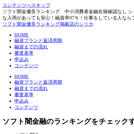
コンテンツへスキップ
ソフト闇金優良ランキング 中小消費者金融在籍確認なし シ
な入用があっても安心！融資率97％！仕事をしている人なら
ソフト闇金優良ランキング掲載店のシリカ
HOME
融資プランと返済周期
融資までの流れ
審査基準
申込み
コンテンツ
HOME
融資プランと返済周期
融資までの流れ
審査基準
申込み
コンテンツ
ソフト闇金融のランキングをチェック