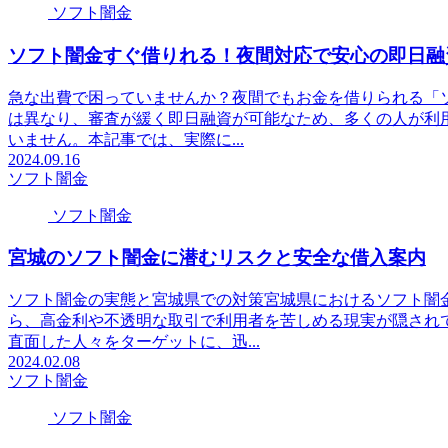
ソフト闇金
ソフト闇金すぐ借りれる！夜間対応で安心の即日融
急な出費で困っていませんか？夜間でもお金を借りられる「
は異なり、審査が緩く即日融資が可能なため、多くの人が利
いません。本記事では、実際に...
2024.09.16
ソフト闇金
ソフト闇金
宮城のソフト闇金に潜むリスクと安全な借入案内
ソフト闇金の実態と宮城県での対策宮城県におけるソフト闇
ら、高金利や不透明な取引で利用者を苦しめる現実が隠され
直面した人々をターゲットに、迅...
2024.02.08
ソフト闇金
ソフト闇金