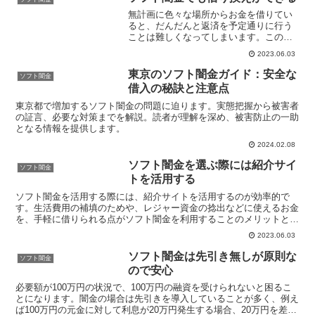
無計画に色々な場所からお金を借りてい
ると、だんだんと返済を予定通りに行う
ことは難しくなってしまいます。このよ
うな時に便利に利用できるものとして、
2023.06.03
おまとめローンが挙げられます。現在よ
りも低金利で借り換えをすることができ
東京のソフト闇金ガイド：安全な
ソフト闇金
れば、お得に感じることで...
借入の秘訣と注意点
東京都で増加するソフト闇金の問題に迫ります。実態把握から被害者
の証言、必要な対策までを解説。読者が理解を深め、被害防止の一助
となる情報を提供します。
2024.02.08
ソフト闇金を選ぶ際には紹介サイ
ソフト闇金
トを活用する
ソフト闇金を活用する際には、紹介サイトを活用するのが効率的で
す。生活費用の補填のためや、レジャー資金の捻出などに使えるお金
を、手軽に借りられる点がソフト闇金を利用することのメリットとな
ります。金融業者で提供される商品には、自由な用途で使える...
2023.06.03
ソフト闇金は先引き無しが原則な
ソフト闇金
ので安心
必要額が100万円の状況で、100万円の融資を受けられないと困るこ
とになります。闇金の場合は先引きを導入していることが多く、例え
ば100万円の元金に対して利息が20万円発生する場合、20万円を差し