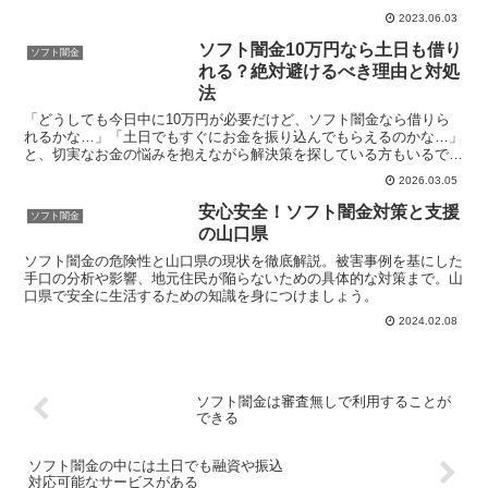
引いて80万円を借り手に融資するケースが多々...
2023.06.03
ソフト闇金10万円なら土日も借り
ソフト闇金
れる？絶対避けるべき理由と対処
法
「どうしても今日中に10万円が必要だけど、ソフト闇金なら借りら
れるかな…」「土日でもすぐにお金を振り込んでもらえるのかな…」
と、切実なお金の悩みを抱えながら解決策を探している方もいるでし
ょう。しかし、どんなに急いでお金を用意しなければならな...
2026.03.05
安心安全！ソフト闇金対策と支援
ソフト闇金
の山口県
ソフト闇金の危険性と山口県の現状を徹底解説。被害事例を基にした
手口の分析や影響、地元住民が陥らないための具体的な対策まで。山
口県で安全に生活するための知識を身につけましょう。
2024.02.08
ソフト闇金は審査無しで利用することが
できる
ソフト闇金の中には土日でも融資や振込
対応可能なサービスがある