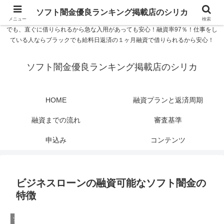
ソフト闇金優良ランキング 中小消費者金融在籍確認なし シリカなら24時間
ソフト闇金優良ランキング掲載店のシリカ
365日 在籍確認なしで借りれるブラック即日振込融資です。土日や祝日、夜間
メニュー
検索
でも、直ぐに借りられるから急な入用があっても安心！融資率97％！仕事をし
ている人ならブラックでも給料日返済の１ヶ月融資で借りられるから安心！
ソフト闇金優良ランキング掲載店のシリカ
HOME
融資プランと返済周期
融資までの流れ
審査基準
申込み
コンテンツ
ビジネスローンの融資可能なソフト闇金の
特徴
ソフト闇金