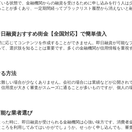
ている状態で、金融機関からの融資を受けるために申し込みを行う人は
ことが多くあり、一定期間経ってブラックリスト履歴から消えないと融資
即日融資おすすめ街金【全国対応】で簡単借入
望に応じてコンテンツを作成することができません。即日融資が可能なブ
て、選択肢を知ることは重要です。多くの金融機関が信用情報を重視する
ける方法
は難しい場合が少なくありません。会社の場合には業績などが公開され
信用度が大きく審査がスムーズに通ることが多いものですが、個人の場合
可能な業者選び
まった時に、即日融資が受けられる金融機関は心強い味方です。消費者
ころを利用してみてはいかがでしょうか。せっかく申し込んでも、審査で