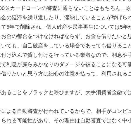
00％カードローンの審査に通らないことはもちろん、
借金の延滞を繰り返したり、滞納していることが挙げら
て5年で削除され、個人破産や民事再生については5年
とお金の都合をつけなければならず、お金を借りたいと
ていても、自己破産をしている場合であっても借りるこ
に付け込んで貸し付けを行っている業者なので、利息や
後で利息が膨らみかなりのダメージを被ることになる可
を借りたいと思う方は細心の注意を払って、利用される
があることをブラックと呼びますが、大手消費者金融で
ーによる自動審査が行われているからで、相手がコンピ
りられる可能性があり、その理由は自動審査ではなく中