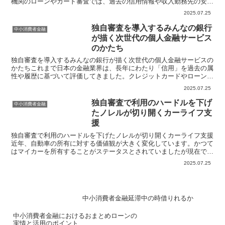
機関のローンやカード審査では、過去の信用情報や収入勤務先の安定
性など多くの要素がチェックされます。そのためこれらの条...
2025.07.25
独自審査を導入するみんなの銀行
中小消費者金融
が描く次世代の個人金融サービス
のかたち
独自審査を導入するみんなの銀行が描く次世代の個人金融サービスの
かたちこれまで日本の金融業界は、長年にわたり「信用」を過去の属
性や履歴に基づいて評価してきました。クレジットカードやローンの
審査においては勤務先や勤続年数、年収過去の借入履歴とい...
2025.07.25
独自審査で利用のハードルを下げ
中小消費者金融
たノレルが切り開くカーライフ支
援
独自審査で利用のハードルを下げたノレルが切り開くカーライフ支援
近年、自動車の所有に対する価値観が大きく変化しています。かつて
はマイカーを所有することがステータスとされていましたが現在では
「所有から利用へ」という流れが加速し、自動車も必要な時...
2025.07.25
中小消費者金融延滞中の時借りれるか
中小消費者金融におけるおまとめローンの
実情と活用のポイント