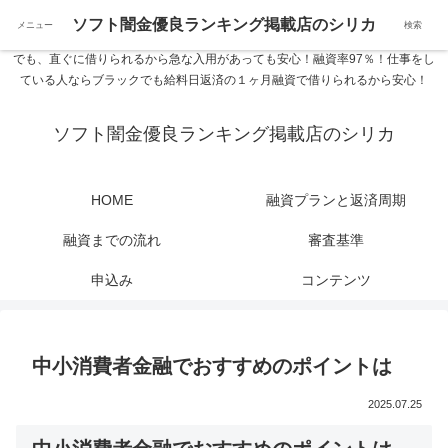
ソフト闇金優良ランキング 中小消費者金融在籍確認なし シリカなら24時間
ソフト闇金優良ランキング掲載店のシリカ
メニュー
検索
365日 在籍確認なしで借りれるブラック即日振込融資です。土日や祝日、夜間
でも、直ぐに借りられるから急な入用があっても安心！融資率97％！仕事をし
ている人ならブラックでも給料日返済の１ヶ月融資で借りられるから安心！
ソフト闇金優良ランキング掲載店のシリカ
HOME
融資プランと返済周期
融資までの流れ
審査基準
申込み
コンテンツ
中小消費者金融でおすすめのポイントは
2025.07.25