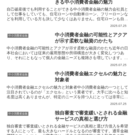
きる中小消費者金融の魅力
自己破産後でも利用することができる中小消費者金融の魅力会社員と
して仕事をしていても、住宅ローンや自動車ローン、フリーローンな
どを利用している方も決して少なくはありません。住宅ローンも自動
車ローンも銀行や金融機関にて審査を通過することが必須に...
2025.07.25
中小消費者金融の可能性とアクア
中小消費者金融
が示す柔軟な融資のかたち
中小消費者金融の可能性とアクアが示す柔軟な融資のかたち近年の日
本社会においては従来の雇用形態や所得構造が大きく変化しつつあ
り、それにともなって個人の金融ニーズも複雑さを増しています。非
正規雇用の増加フリーランスや副業の普及、高齢者の年金生活...
2025.07.25
中小消費者金融エクセルの魅力と
中小消費者金融
対象者
中小消費者金融エクセルの魅力と対象者中小消費者金融の一つとして
注目されているのが「エクセル」という業者です。大手に比べると知
名度は高くありませんが、特定のニーズを持つ人にとっては非常に魅
力的な選択肢となります。今回は、そんなこの会社なりの魅...
2025.07.25
独自審査で審査緩いとされる金融
中小消費者金融
サービスの真相と選び方
独自審査で審査緩いとされる金融サービスの真相と選び方借入を希望
する人にとって、最も大きなハードルとなるのが審査です。通常金融