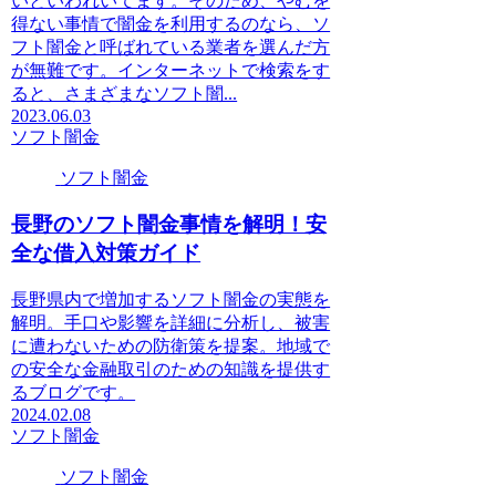
いといわれいてます。そのため、やむを
得ない事情で闇金を利用するのなら、ソ
フト闇金と呼ばれている業者を選んだ方
が無難です。インターネットで検索をす
ると、さまざまなソフト闇...
2023.06.03
ソフト闇金
ソフト闇金
長野のソフト闇金事情を解明！安
全な借入対策ガイド
長野県内で増加するソフト闇金の実態を
解明。手口や影響を詳細に分析し、被害
に遭わないための防衛策を提案。地域で
の安全な金融取引のための知識を提供す
るブログです。
2024.02.08
ソフト闇金
ソフト闇金