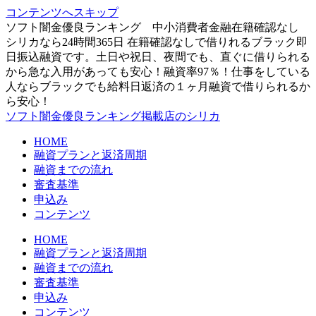
コンテンツへスキップ
ソフト闇金優良ランキング 中小消費者金融在籍確認なし
シリカなら24時間365日 在籍確認なしで借りれるブラック即
日振込融資です。土日や祝日、夜間でも、直ぐに借りられる
から急な入用があっても安心！融資率97％！仕事をしている
人ならブラックでも給料日返済の１ヶ月融資で借りられるか
ら安心！
ソフト闇金優良ランキング掲載店のシリカ
HOME
融資プランと返済周期
融資までの流れ
審査基準
申込み
コンテンツ
HOME
融資プランと返済周期
融資までの流れ
審査基準
申込み
コンテンツ