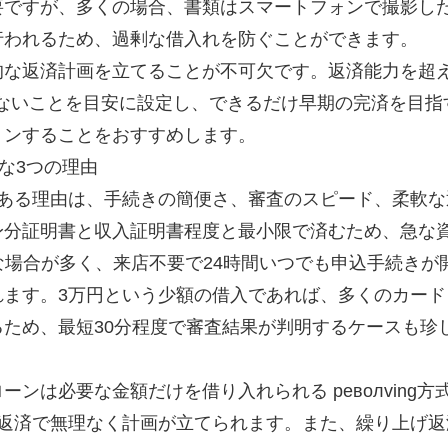
要ですが、多くの場合、書類はスマートフォンで撮影し
行われるため、過剰な借入れを防ぐことができます。
的な返済計画を立てることが不可欠です。返済能力を超
えないことを目安に設定し、できるだけ早期の完済を目
ョンすることをおすすめします。
適な3つの理由
ある理由は、手続きの簡便さ、審査のスピード、柔軟な
身分証明書と収入証明書程度と最小限で済むため、急な
な場合が多く、来店不要で24時間いつでも申込手続きが
れます。3万円という少額の借入であれば、多くのカー
ため、最短30分程度で審査結果が判明するケースも珍
ンは必要な金額だけを借り入れられる револving
の返済で無理なく計画が立てられます。また、繰り上げ