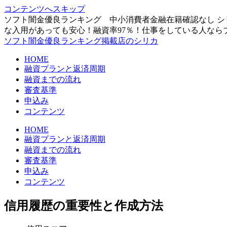
コンテンツへスキップ
ソフト闇金優良ランキング 中小消費者金融在籍確認なし シ
な入用があっても安心！融資率97％！仕事をしている人なら
ソフト闇金優良ランキング掲載店のシリカ
HOME
融資プランと返済周期
融資までの流れ
審査基準
申込み
コンテンツ
HOME
融資プランと返済周期
融資までの流れ
審査基準
申込み
コンテンツ
信用履歴の重要性と作成方法