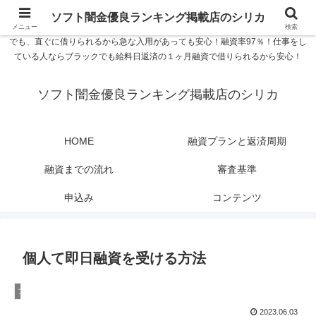
ソフト闇金優良ランキング 中小消費者金融在籍確認なし シリカなら24時間
ソフト闇金優良ランキング掲載店のシリカ
365日 在籍確認なしで借りれるブラック即日振込融資です。土日や祝日、夜間
メニュー
検索
でも、直ぐに借りられるから急な入用があっても安心！融資率97％！仕事をし
ている人ならブラックでも給料日返済の１ヶ月融資で借りられるから安心！
ソフト闇金優良ランキング掲載店のシリカ
HOME
融資プランと返済周期
融資までの流れ
審査基準
申込み
コンテンツ
個人て即日融資を受ける方法
ブラック融資
2023.06.03