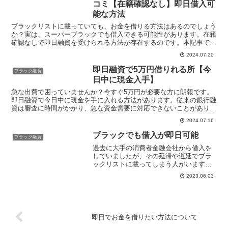
コミ【在籍確認なし】即日借入可
能な方法
ブラックリストに載っていても、お金を借りる方法はあるのでしょう
か？実は、スーパーブラックでも借入できる可能性があります。在籍
確認なしで即日融資を受けられる方法が存在するのです。本記事で
は、通常の消費者金融では難しいとされるスーパーブラックの...
2024.07.20
即日融資で5万円借りれる所【今
ブラック融資
日中に現金入手】
急な出費で困っていませんか？今すぐ5万円が必要な方に朗報です。
即日融資で今日中に現金を手に入れる方法があります。従来の銀行融
資は審査に時間がかかり、急な資金需要に対応できないことがありま
した。しかし、近年はオンラインや店舗型の消費者金融サー...
2024.07.16
ブラックでも借入が即日可能
ブラック融資
過去に大手の消費者金融会社から借入を
していましたが、その延滞や遅延でブラ
ックリストに載ってしまう人がいます。
ブラックとは金融機関が顧客の個人情報
2023.06.03
を共有する信用情報機関に異動と記録さ
れた人のことを指します。ブラックにな
ってしまうと、クレジット...
即日でお金を借りたい方法について