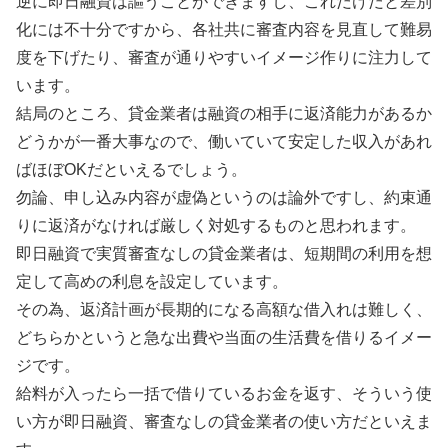
逆に即日融資は謳うことができますし、これだけだと差別
化には不十分ですから、各社共に審査内容を見直して難易
度を下げたり、審査が通りやすいイメージ作りに注力して
います。
結局のところ、貸金業者は融資の相手に返済能力があるか
どうかが一番大事なので、働いていて安定した収入があれ
ばほぼOKだといえるでしょう。
勿論、申し込み内容が虚偽というのは論外ですし、約束通
りに返済がなければ厳しく対処するものと思われます。
即日融資で実質審査なしの貸金業者は、短期間の利用を想
定して高めの利息を設定しています。
その為、返済計画が長期的になる高額な借入れは難しく、
どちらかというと急な出費や当面の生活費を借りるイメー
ジです。
給料が入ったら一括で借りているお金を返す、そういう使
い方が即日融資、審査なしの貸金業者の使い方だといえま