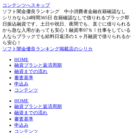
コンテンツへスキップ
ソフト闇金優良ランキング 中小消費者金融在籍確認なし
シリカなら24時間365日 在籍確認なしで借りれるブラック即
日振込融資です。土日や祝日、夜間でも、直ぐに借りられる
から急な入用があっても安心！融資率97％！仕事をしている
人ならブラックでも給料日返済の１ヶ月融資で借りられるか
ら安心！
ソフト闇金優良ランキング掲載店のシリカ
HOME
融資プランと返済周期
融資までの流れ
審査基準
申込み
コンテンツ
HOME
融資プランと返済周期
融資までの流れ
審査基準
申込み
コンテンツ