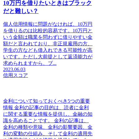
10万円を借りたいときはブラック
だと難しい？
個人信用情報に問題がなければ、10万円
を借りるのは比較的容易です。10万円と
いう金額は職業を問わずに借りやすい金
額だと言われており、非正規雇用の方、
学生の方なども借入れできる可能性が高
いです。ただし大前提として返済能力が
求められますから、ブ...
2023.06.03
信用スコア
金利について知っておくべき5つの重要
情報 金利の記事の目的は、読者に金利
に関する重要な情報を提供し、金融の知
識を高めることです。 金利の記事は、
金利の種類や意味、金利の影響要因、金
利の変動の仕組み、そして金利の適用先