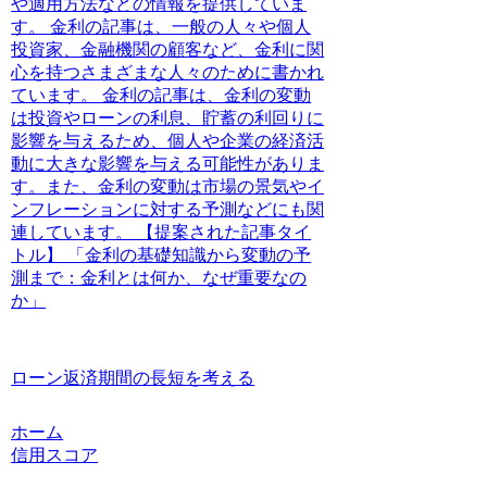
や適用方法などの情報を提供していま
す。 金利の記事は、一般の人々や個人
投資家、金融機関の顧客など、金利に関
心を持つさまざまな人々のために書かれ
ています。 金利の記事は、金利の変動
は投資やローンの利息、貯蓄の利回りに
影響を与えるため、個人や企業の経済活
動に大きな影響を与える可能性がありま
す。また、金利の変動は市場の景気やイ
ンフレーションに対する予測などにも関
連しています。 【提案された記事タイ
トル】 「金利の基礎知識から変動の予
測まで：金利とは何か、なぜ重要なの
か」
ローン返済期間の長短を考える
ホーム
信用スコア