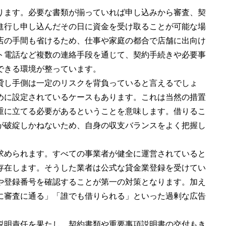
ります。必要な書類が揃っていれば申し込みから審査、契
進行し申し込んだその日に資金を受け取ることが可能な場
店の手間も省けるため、仕事や家庭の都合で店舗に出向け
ト電話など複数の連絡手段を通じて、契約手続きや必要事
できる環境が整っています。
貸し手側は一定のリスクを背負っていると言えるでしょ
めに設定されているケースもあります。これは当然の措置
重に立てる必要があるということを意味します。借りるこ
が破綻しかねないため、自身の収支バランスをよく把握し
求められます。すべての事業者が健全に運営されていると
存在します。そうした業者は公式な貸金業登録を受けてい
や登録番号を確認することが第一の対策となります。加え
に審査に通る」「誰でも借りられる」といった過剰な広告
説明責任を果たし、契約書類や重要事項説明書の交付もき