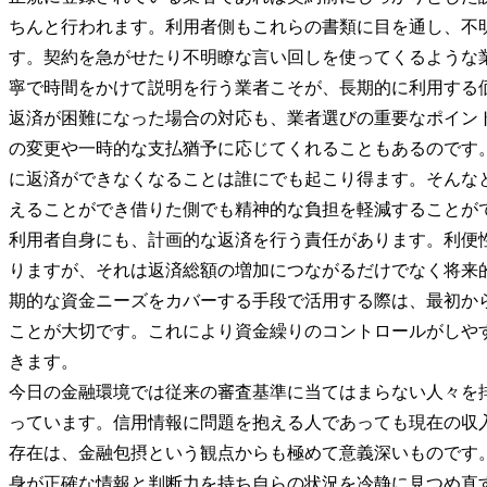
ちんと行われます。利用者側もこれらの書類に目を通し、不
す。契約を急がせたり不明瞭な言い回しを使ってくるような
寧で時間をかけて説明を行う業者こそが、長期的に利用する
返済が困難になった場合の対応も、業者選びの重要なポイン
の変更や一時的な支払猶予に応じてくれることもあるのです
に返済ができなくなることは誰にでも起こり得ます。そんな
えることができ借りた側でも精神的な負担を軽減することが
利用者自身にも、計画的な返済を行う責任があります。利便
りますが、それは返済総額の増加につながるだけでなく将来
期的な資金ニーズをカバーする手段で活用する際は、最初か
ことが大切です。これにより資金繰りのコントロールがしや
きます。
今日の金融環境では従来の審査基準に当てはまらない人々を
っています。信用情報に問題を抱える人であっても現在の収
存在は、金融包摂という観点からも極めて意義深いものです
身が正確な情報と判断力を持ち自らの状況を冷静に見つめ直