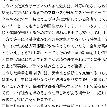
こういった貸金サービスの大きな魅力は、対応の速さにもあ
約そして振込に至るまでのプロセスが極めてスピーディーに
合もあるのです。特にウェブ申込に対応している業者では来
ない人にとっても大きな利便性があります。メールやチャッ
項の確認が完結するため時間に追われる中でも安心して利用
一方で過去に金融事故がある方を対象とするという特性上、
う。そのため借入可能額がやや抑えられていたり、金利が高
ともいえますが利用者にとってはその分、返済計画をより慎
と自体は簡単に思えても無理な返済条件であればすぐに生活
た上で現実的なプランを組み立てることが重要です。
こうした業者を選ぶ際には、安全性と信頼性を見極める力も
は限らず、中には法外な金利や違法な取り立てを行う業者も
ないことが多く、金融庁や都道府県のウェブサイトで業者名
て初回に保証金を求めるような申し出がある場合や、「絶対
表現には特に注意が必要です。
正規に登録されている業者であれば契約前にしっかりとした