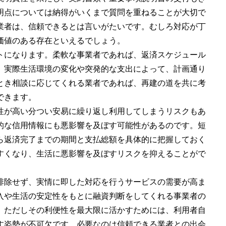
明点については納得がいくまで質問を重ねることが大切で
業者は、信頼できるとは言いがたいです。むしろ対応が丁
価値のある存在といえるでしょう。
トになります。柔軟な事業者であれば、返済スケジュール
。実際生活環境の変化や突発的な支出によって、計画通り
とき相談に応じてくれる業者であれば、再建の道を共に考
できます。
性が高い分つい安易に繰り返し利用してしまうリスクもあ
的な信用情報にも悪影響を及ぼす可能性があるのです。短
ら返済完了までの期間と支払総額を具体的に把握しておく
すくなり、生活に悪影響を及ぼすリスクを抑えることがで
排除せず、実情に即した対応を行うサービスの需要が高ま
入や生活の安定性をもとに融資判断をしてくれる事業者の
。ただしその利便性を最大限に活かすためには、利用者自
す姿勢が不可欠です。必要なのは信頼できる業者との出会