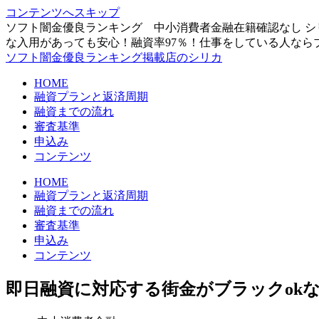
コンテンツへスキップ
ソフト闇金優良ランキング 中小消費者金融在籍確認なし シ
な入用があっても安心！融資率97％！仕事をしている人なら
ソフト闇金優良ランキング掲載店のシリカ
HOME
融資プランと返済周期
融資までの流れ
審査基準
申込み
コンテンツ
HOME
融資プランと返済周期
融資までの流れ
審査基準
申込み
コンテンツ
即日融資に対応する街金がブラックok