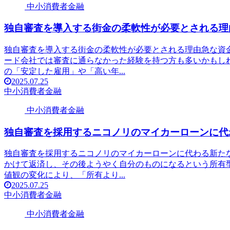
中小消費者金融
独自審査を導入する街金の柔軟性が必要とされる理
独自審査を導入する街金の柔軟性が必要とされる理由急な資
ード会社では審査に通らなかった経験を持つ方も多いかもし
の「安定した雇用」や「高い年...
2025.07.25
中小消費者金融
中小消費者金融
独自審査を採用するニコノリのマイカーローンに代
独自審査を採用するニコノリのマイカーローンに代わる新た
かけて返済し、その後ようやく自分のものになるという所有
値観の変化により、「所有より...
2025.07.25
中小消費者金融
中小消費者金融