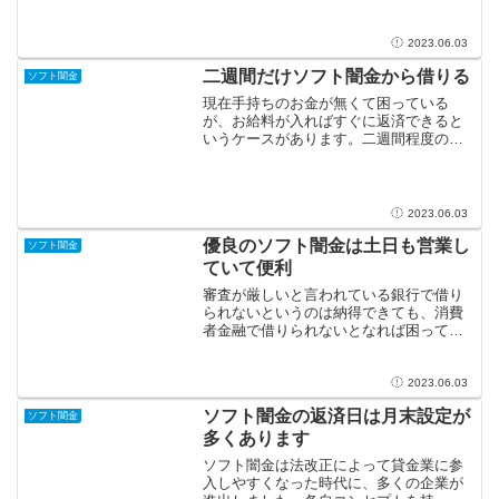
れません。以前ソフト闇金の行き過ぎた
取り立てがメディアに取り上げられたこ
ともあり、実際にこのよう...
2023.06.03
二週間だけソフト闇金から借りる
ソフト闇金
現在手持ちのお金が無くて困っている
が、お給料が入ればすぐに返済できると
いうケースがあります。二週間程度の期
間で融資を受けたい場合でも、ソフト闇
金はとても便利です。一時的にお金を用
意しなければならなくなり、その後すぐ
に返せるあてがある人は、ス...
2023.06.03
優良のソフト闇金は土日も営業し
ソフト闇金
ていて便利
審査が厳しいと言われている銀行で借り
られないというのは納得できても、消費
者金融で借りられないとなれば困ってし
まう方も多いかもしれません。消費者金
融では簡単に借りられるというイメージ
があるかもしれませんが、審査は一応あ
2023.06.03
りますし保証人が必要とな...
ソフト闇金の返済日は月末設定が
ソフト闇金
多くあります
ソフト闇金は法改正によって貸金業に参
入しやすくなった時代に、多くの企業が