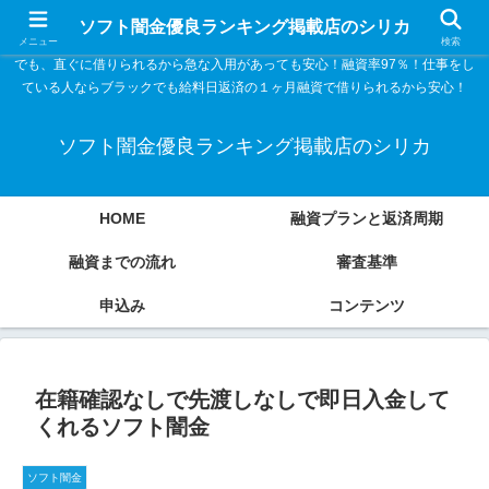
ソフト闇金優良ランキング 中小消費者金融在籍確認なし シリカなら24時間
ソフト闇金優良ランキング掲載店のシリカ
365日 在籍確認なしで借りれるブラック即日振込融資です。土日や祝日、夜間
メニュー
検索
でも、直ぐに借りられるから急な入用があっても安心！融資率97％！仕事をし
ている人ならブラックでも給料日返済の１ヶ月融資で借りられるから安心！
ソフト闇金優良ランキング掲載店のシリカ
HOME
融資プランと返済周期
融資までの流れ
審査基準
申込み
コンテンツ
在籍確認なしで先渡しなしで即日入金して
くれるソフト闇金
ソフト闇金