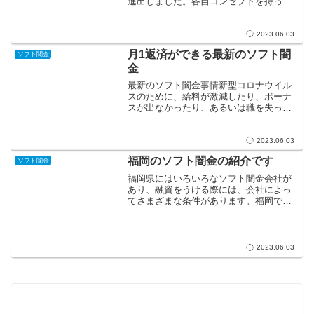
進出しました。各自コンセプトを持って
おりましたが、共通することは多額のロ
ーンを組むことではなく借りやすく返し
やすい金額の貸し出しをすることで収益
2023.06.03
モデルを作る方式だったの...
月1返済ができる最新のソフト闇
ソフト闇金
金
最新のソフト闇金事情新型コロナウイル
スのために、給料が激減したり、ボーナ
スが出なかったり、あるいは職を失って
しまったという人も少なくないようで
す。当座のお金をどうしても捻出するこ
とができないという方にとって、ソフト
2023.06.03
闇金は最後の希望の綱となっ...
福岡のソフト闇金の紹介です
ソフト闇金
福岡県にはいろいろなソフト闇金会社が
あり、融資をうける際には、会社によっ
てさまざまな条件があります。福岡でお
すすめするソフト闇金会社を紹介しま
す。大手ではアイフルやSMBCモビット
がおすすめです。アイフルは全国展開し
ているソフト闇金会社にな...
2023.06.03