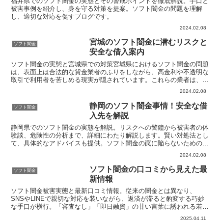
福井県でのソフト闇金の実態とその警戒ポイントを徹底解説。手口と
被害事例を紹介し、身を守る対策を提案。ソフト闇金の問題を理解
し、適切な対応を促すブログです。
2024.02.08
宮城のソフト闇金に潜むリスクと
ソフト闇金
安全な借入案内
ソフト闇金の実態と宮城県での対策宮城県におけるソフト闇金の問題
は、表面上は合法的な貸金業者のふりをしながら、高金利や不透明な
取引で利用者を苦しめる現実が隠されています。これらの業者は、急
な出費や経済的なピンチに直面した人々をターゲットに、迅...
2024.02.08
静岡のソフト闇金事情！安全な借
ソフト闇金
入先を解説
静岡県でのソフト闇金の実態を解説。リスクへの警鐘から被害者の体
験談、危険性の分析まで、詳細にわたり解説します。賢い対処法とし
て、具体的なアドバイスも提供。ソフト闇金の罠に陥らないための情
報が満載です。
2024.02.08
ソフト闇金の口コミから見えた最
ソフト闇金
新情報
ソフト闇金被害実態と最新口コミ情報。従来の闇金とは異なり、
SNSやLINEで親切な対応を装いながら、返済が滞ると豹変する巧妙
な手口が横行。「審査なし」「即日融資」の甘い言葉に誘われる若年
層の被害が急増中。実質年利100%超の違法金利、GPS機能を悪用し
2025.04.11