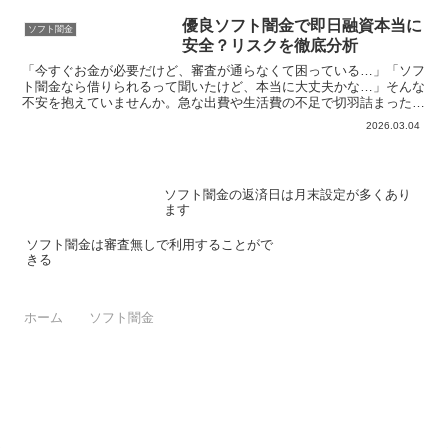
た個人情報収集、家族・職場への取立てなど深刻化。被害者の生々し
い口コミから見える返済地獄の実態と対処法を徹底解説。借りる前に
優良ソフト闇金で即日融資本当に
ソフト闇金
知っておきたい最新の危険手口と安全な代替手段。
安全？リスクを徹底分析
「今すぐお金が必要だけど、審査が通らなくて困っている…」「ソフ
ト闇金なら借りられるって聞いたけど、本当に大丈夫かな…」そんな
不安を抱えていませんか。急な出費や生活費の不足で切羽詰まった状
況では、つい「優良」と謳うソフト闇金の即日融資に頼りた...
2026.03.04
ソフト闇金の返済日は月末設定が多くあり
ます
ソフト闇金は審査無しで利用することがで
きる
ホーム
ソフト闇金