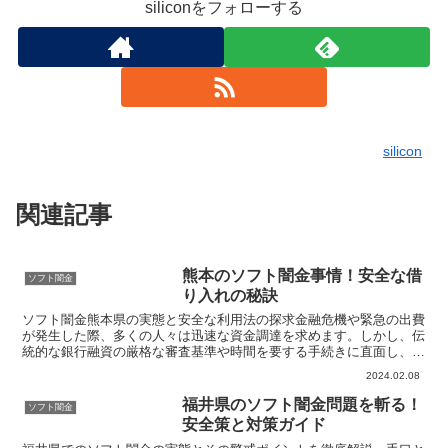
siliconをフォローする
silicon
関連記事
熊本のソフト闇金事情！安全な借
ソフト闇金
り入れの秘訣
ソフト闇金熊本県の実態と安全な利用法の探求金融危機や緊急の出費
が発生した際、多くの人々は迅速な資金調達を求めます。しかし、伝
統的な銀行融資の厳格な審査基準や時間を要する手続きに直面し、代
替の金融ソリューションを模索することになります。こうし...
2024.02.08
福井県のソフト闇金問題を斬る！
ソフト闇金
安全策と対策ガイド