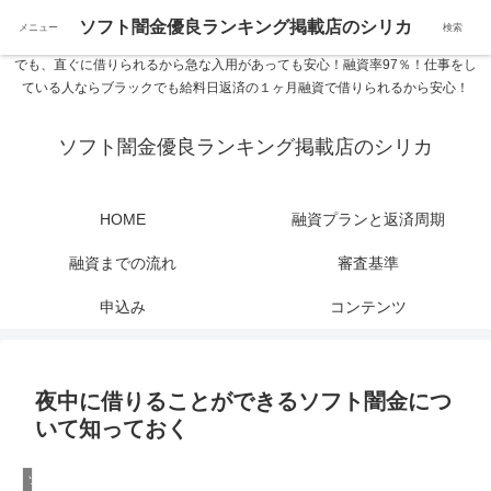
ソフト闇金優良ランキング 中小消費者金融在籍確認なし シリカなら24時間
ソフト闇金優良ランキング掲載店のシリカ
メニュー
検索
365日 在籍確認なしで借りれるブラック即日振込融資です。土日や祝日、夜間
でも、直ぐに借りられるから急な入用があっても安心！融資率97％！仕事をし
ている人ならブラックでも給料日返済の１ヶ月融資で借りられるから安心！
ソフト闇金優良ランキング掲載店のシリカ
HOME
融資プランと返済周期
融資までの流れ
審査基準
申込み
コンテンツ
夜中に借りることができるソフト闇金につ
いて知っておく
ソフト闇金