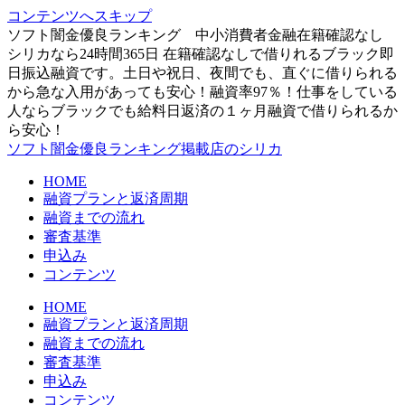
コンテンツへスキップ
ソフト闇金優良ランキング 中小消費者金融在籍確認なし
シリカなら24時間365日 在籍確認なしで借りれるブラック即
日振込融資です。土日や祝日、夜間でも、直ぐに借りられる
から急な入用があっても安心！融資率97％！仕事をしている
人ならブラックでも給料日返済の１ヶ月融資で借りられるか
ら安心！
ソフト闇金優良ランキング掲載店のシリカ
HOME
融資プランと返済周期
融資までの流れ
審査基準
申込み
コンテンツ
HOME
融資プランと返済周期
融資までの流れ
審査基準
申込み
コンテンツ