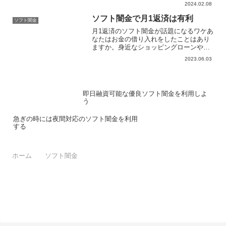
2024.02.08
題となっています。ソフト闇金は、従来
の高利貸しとは異なり、表向きは「無利
ソフト闇金で月1返済は有利
ソフト闇金
息」や「低金利」を謳って...
月1返済のソフト闇金が話題になるワケあ
なたはお金の借り入れをしたことはあり
ますか。身近なショッピングローンやカ
ードローンをはじめ、住宅ローンやマイ
2023.06.03
カーローンを借りている方も月1返済が基
本のはずです。なので、ソフト闇金も当
然に月1返済だと思っ...
即日融資可能な優良ソフト闇金を利用しよ
う
急ぎの時には夜間対応のソフト闇金を利用
する
ホーム
ソフト闇金