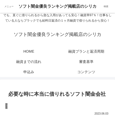
ソフト闇金優良ランキング 中小消費者金融在籍確認なし シリカなら24時間
ソフト闇金優良ランキング掲載店のシリカ
メニュー
検索
365日 在籍確認なしで借りれるブラック即日振込融資です。土日や祝日、夜間
でも、直ぐに借りられるから急な入用があっても安心！融資率97％！仕事をし
ている人ならブラックでも給料日返済の１ヶ月融資で借りられるから安心！
ソフト闇金優良ランキング掲載店のシリカ
HOME
融資プランと返済周期
融資までの流れ
審査基準
申込み
コンテンツ
必要な時に本当に借りれるソフト闇金会社
ソフト闇金
2023.06.03