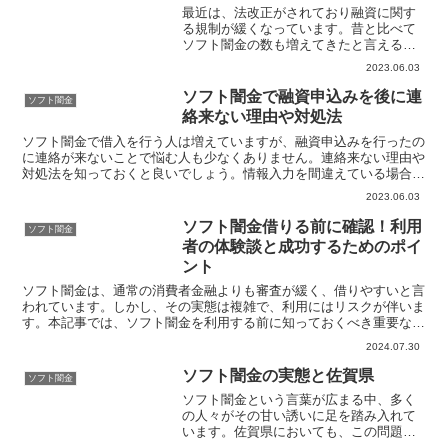
最近は、法改正がされており融資に関す
る規制が緩くなっています。昔と比べて
ソフト闇金の数も増えてきたと言えるで
しょう。新規オープンをするソフト闇金
2023.06.03
も増えている中で、従来からあるソフト
闇金利用しようとする顧客と新しく新規
ソフト闇金で融資申込みを後に連
ソフト闇金
オープンしたソフト闇金を...
絡来ない理由や対処法
ソフト闇金で借入を行う人は増えていますが、融資申込みを行ったの
に連絡が来ないことで悩む人も少なくありません。連絡来ない理由や
対処法を知っておくと良いでしょう。情報入力を間違えている場合は
連絡が来ません。電話番号やメールアドレスを間違って記入...
2023.06.03
ソフト闇金借りる前に確認！利用
ソフト闇金
者の体験談と成功するためのポイ
ント
ソフト闇金は、通常の消費者金融よりも審査が緩く、借りやすいと言
われています。しかし、その実態は複雑で、利用にはリスクが伴いま
す。本記事では、ソフト闇金を利用する前に知っておくべき重要な情
報を、実際の利用者の体験談を交えてお伝えします。法律の...
2024.07.30
ソフト闇金の実態と佐賀県
ソフト闇金
ソフト闇金という言葉が広まる中、多く
の人々がその甘い誘いに足を踏み入れて
います。佐賀県においても、この問題は
例外ではなく、急増するケースが社会問