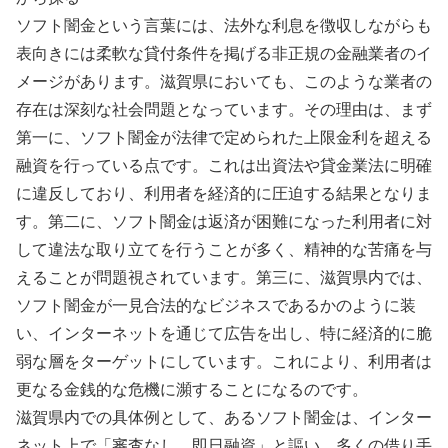
ソフト闇金という言葉には、法外な利息を徴収しながらも
表向きには柔軟な貸付条件を掲げる非正規の金融業者のイ
メージがあります。滋賀県においても、このような業者の
存在は深刻な社会問題となっています。その理由は、まず
第一に、ソフト闇金が法律で定められた上限金利を超える
融資を行っている点です。これは出資法や貸金業法に明確
に違反しており、利用者を経済的に圧迫する結果となりま
す。第二に、ソフト闇金は返済が困難になった利用者に対
して違法な取り立てを行うことが多く、精神的な苦痛を与
えることが問題視されています。第三に、滋賀県内では、
ソフト闇金が一見合法的なビジネスであるかのように装
い、インターネットを通じて広告を出し、特に経済的に脆
弱な層をターゲットにしています。これにより、利用者は
更なる金銭的な危機に瀕することになるのです。
滋賀県内での具体例として、あるソフト闇金は、インター
ネット上で「審査なし、即日融資」と謳い、多くの借り手