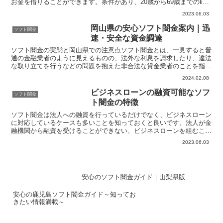
お金を借りることができます。条件があり、20歳から69歳までのline
のユーザーであることになります。...
2023.06.03
岡山県の安心ソフト闇金案内｜迅
ソフト闇金
速・安全な資金調達
ソフト闇金の実態と岡山県での注意点ソフト闇金とは、一見すると普
通の金融業者のように見えるものの、法外な利息を請求したり、違法
な取り立てを行うなどの問題を抱えた非合法な貸金業者のことを指し
ます。岡山県においても、このようなソフト闇金は存在し、...
2024.02.08
ビジネスローンの融資可能なソフ
ソフト闇金
ト闇金の特徴
ソフト闇金は法人への融資を行っているだけでなく、ビジネスローン
に対応しているケースも多いことを知っておくと良いです。法人が金
融機関から融資を受けることができない、ビジネスローンを組むこと
ができなかった場合は事業のための資金を獲得することがで...
2023.06.03
安心のソフト闇金ガイド｜山梨県版
安心の鹿児島ソフト闇金ガイド～知ってお
きたい情報満載～