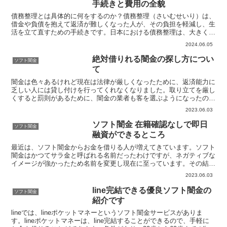
手続きと費用の全貌
債務整理とは具体的に何をするのか？債務整理（さいむせいり）は、
借金や負債を抱えて返済が難しくなった人が、その負担を軽減し、生
活を立て直すための手続きです。日本における債務整理は、大きく
「任意整理」、「個人再生」、「自己破産」の３つの方法に分...
2024.06.05
絶対借りれる闇金の探し方につい
ソフト闇金
て
闇金は色々あるけれど現在は法律が厳しくなったために、返済能力に
乏しい人には貸し付けを行ってくれなくなりました。取り立てを厳し
くすると罰則があるために、闇金の業者も客を選ぶようになったので
す。そのため本当に困った時の駆け込み寺がなくなりました...
2023.06.03
ソフト闇金 在籍確認なしで即日
ソフト闇金
融資ができるところ
最近は、ソフト闇金からお金を借りる人が増えてきています。ソフト
闇金はかつてサラ金と呼ばれる名前だったわけですが、ネガティブな
イメージが強かったため名前を変更し現在に至っています。その結果
もあり多くの人が利用するに至ったわけです。これからお金...
2023.06.03
line完結できる優良ソフト闇金の
ソフト闇金
紹介です
lineでは、lineポケットマネーというソフト闇金サービスがありま
す。lineポケットマネーは、line完結することができるので、手軽に