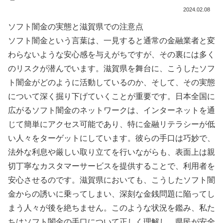
2024.02.08
ソフト闇金の実態と滋賀県での注意点
ソフト闇金という言葉は、一見すると通常の金融業者と変
わらないような安心感を与えがちですが、その裏には多く
のリスクが潜んでいます。滋賀県を舞台に、こうしたソフ
ト闇金がどのように活動しているのか、そして、その実態
について深く掘り下げていくことが重要です。日本全国に
広がるソフト闇金のネットワークは、インターネットを通
じて簡単にアクセス可能であり、特に金融リテラシーが低
い人々をターゲットにしています。彼らの手口は巧妙で、
法外な利息や厳しい取り立てを行いながらも、表面上は親
切丁寧なカスタマーサービスを提供することで、利用者を
安心させるのです。滋賀県においても、こうしたソフト闇
金からの誘いに乗ってしまい、深刻な金銭問題に陥ってし
まう人々が後を絶ちません。このような状況を鑑み、私た
ちはソフト闇金の手口について正しく理解し、県民が安全