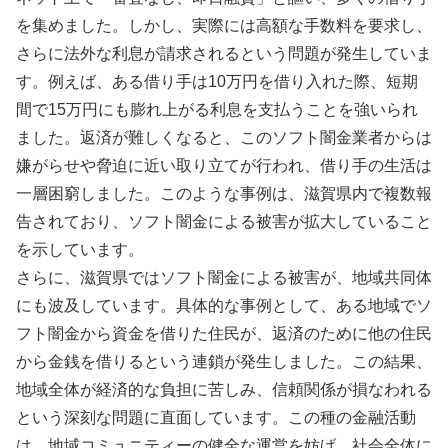
を集めました。しかし、実際には高額な手数料を要求し、
さらに法外な利息が請求されるという問題が発生していま
す。例えば、ある借り手は10万円を借り入れた際、短期
間で15万円にも膨れ上がる利息を支払うことを強いられ
ました。返済が難しくなると、このソフト闇金業者からは
嫌がらせや脅迫に近い取り立てが行われ、借り手の生活は
一層困窮しました。このような事例は、滋賀県内で複数報
告されており、ソフト闇金による被害が拡大していること
を示しています。
さらに、滋賀県ではソフト闇金による被害が、地域共同体
にも波及しています。具体的な事例として、ある地域でソ
フト闇金から資金を借りた住民が、返済のために他の住民
から金銭を借りるという連鎖が発生しました。この結果、
地域全体が経済的な負担に苦しみ、信頼関係が損なわれる
という深刻な問題に直面しています。この種の金融活動
は、地域コミュニティーの健全な運営を妨げ、社会全体に