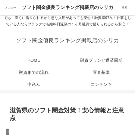
ソフト闇金優良ランキング 中小消費者金融在籍確認なし シリカなら24時間
ソフト闇金優良ランキング掲載店のシリカ
メニュー
検索
365日 在籍確認なしで借りれるブラック即日振込融資です。土日や祝日、夜間
でも、直ぐに借りられるから急な入用があっても安心！融資率97％！仕事をし
ている人ならブラックでも給料日返済の１ヶ月融資で借りられるから安心！
ソフト闇金優良ランキング掲載店のシリカ
HOME
融資プランと返済周期
融資までの流れ
審査基準
申込み
コンテンツ
滋賀県のソフト闇金対策！安心情報と注意
点
ソフト闇金