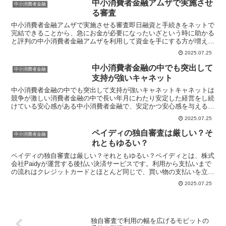
中小消費者金融アムザで実施させ
中小消費者金融
る審査
中小消費者金融アムザで実施させる審査即日融資と手続きをネットで
完結できることから、急にお金が必要になったいざという時に助かる
と評判の中小消費者金融アムザを利用して資金を手にする方が増えて
います。中小消費者金融アムザでは郵送での申し込みを受け...
2025.07.25
中小消費者金融の中でも突出して
中小消費者金融
支持が強いキャネット
中小消費者金融の中でも突出して支持が強いキャネットキャネットは
競争が激しい消費者金融の中で長い年月にわたり安定した経営をし続
けている安心感がある中小消費者金融で、安定かつ安心感を与える経
営が継続し続けられる理由としては、しっかりと届け出が行...
2025.07.25
ペイディの独自審査は厳しい？そ
中小消費者金融
れともゆるい？
ペイディの独自審査は厳しい？それともゆるい？ペイディとは、株式
会社Paidyが運営する後払い決済サービスです。利用から支払いまで
の流れはクレジットカードとほとんど同じで、買い物の支払いを立て
替えしてもらい、翌月にPaidy側に支払う形になり...
2025.07.25
独自審査で利用の幅を広げるモビットの