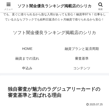
ソフト闇金優良ランキング 中小消費者金融在籍確認なし シリカなら24時間
ソフト闇金優良ランキング掲載店のシリカ
365日 在籍確認なしで借りれるブラック即日振込融資です。土日や祝日、夜間
メニュー
検索
でも、直ぐに借りられるから急な入用があっても安心！融資率97％！仕事をし
ている人ならブラックでも給料日返済の１ヶ月融資で借りられるから安心！
ソフト闇金優良ランキング掲載店のシリカ
HOME
融資プランと返済周期
融資までの流れ
審査基準
申込み
コンテンツ
独自審査が魅力のラグジュアリーカードの
審査基準と選ばれる理由
2025.07.25