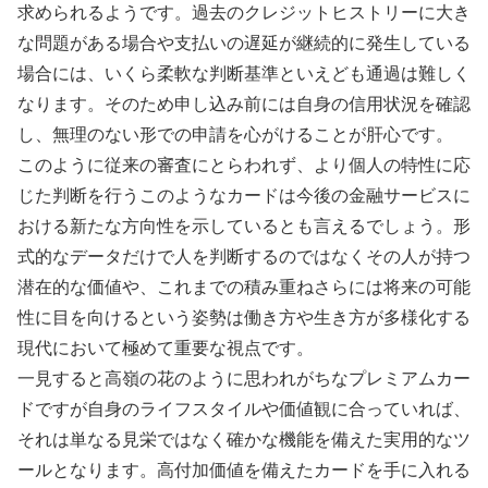
求められるようです。過去のクレジットヒストリーに大き
な問題がある場合や支払いの遅延が継続的に発生している
場合には、いくら柔軟な判断基準といえども通過は難しく
なります。そのため申し込み前には自身の信用状況を確認
し、無理のない形での申請を心がけることが肝心です。
このように従来の審査にとらわれず、より個人の特性に応
じた判断を行うこのようなカードは今後の金融サービスに
おける新たな方向性を示しているとも言えるでしょう。形
式的なデータだけで人を判断するのではなくその人が持つ
潜在的な価値や、これまでの積み重ねさらには将来の可能
性に目を向けるという姿勢は働き方や生き方が多様化する
現代において極めて重要な視点です。
一見すると高嶺の花のように思われがちなプレミアムカー
ドですが自身のライフスタイルや価値観に合っていれば、
それは単なる見栄ではなく確かな機能を備えた実用的なツ
ールとなります。高付加価値を備えたカードを手に入れる