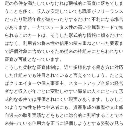
定の条件を満たしていなければ機械的に審査に落ちてしま
うことも多く、収入が安定していても職業がフリーランス
だったり勤続年数が短かったりするだけで不利になる場合
があります。一方でステータス性の高い金属製カードで知
られるこのカードは、そうした形式的な情報に頼るだけで
はなく、利用者の将来性や信用の積み重ねといった要素ま
で評価対象に含めているため従来の枠組みにとらわれない
審査が可能となっています。
こうした柔軟な審査体制は、近年多様化する働き方に対応
した仕組みでも注目されていると言えるでしょう。たとえ
ばクリエイターや個人事業主、スタートアップ企業の経営
者など収入が年ごとに変動しやすい職業の人々にとって形
式的な条件では評価されにくい現実があります。しかしこ
のような特性を持つ申込者にも、資産形成の履歴や支出傾
向過去の取引実績などをもとに総合的に判断することで本
来持っている信用力を正当に評価しようとする姿勢が見ら