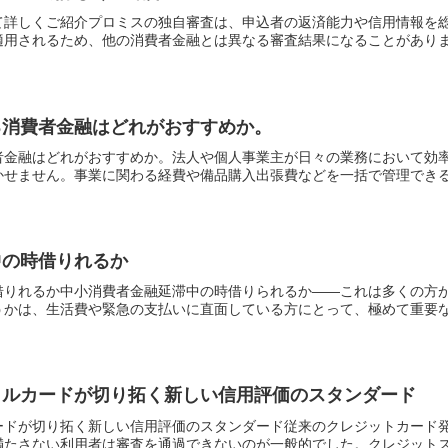
て詳しくご紹介プロミスの独自審査は、申込者の返済能力や信用情報を
用されるため、他の消費者金融とは異なる審査結果になることがあります
る消費者金融はどれがおすすめか。
者金融はどれがおすすめか。法人や個人事業主が日々の業務において効
せません。事業に関わる経費や備品購入出張費などを一括で管理できるこ
中の時借りれるか
借りれるか中小消費者金融延滞中の時借りられるか――これは多くの方
かは、生活費や緊急の支払いに直面している方にとって、極めて重要な問
メルカードが切り拓く新しい信用評価のスタンダード
ードが切り拓く新しい信用評価のスタンダード従来のクレジットカード
たさない利用者は審査を通過できないのが一般的でした。クレジットスコ