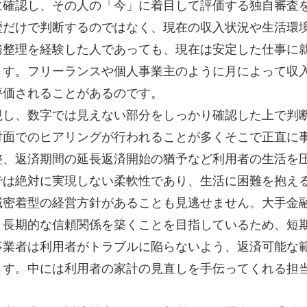
に確認し、その人の「今」に着目して評価する独自審査
歴だけで判断するのではなく、現在の収入状況や生活環
務整理を経験した人であっても、現在は安定した仕事に
ます。フリーランスや個人事業主のように月によって収
評価されることがあるのです。
視し、数字では見えない部分をしっかり確認した上で判
対面でのヒアリングが行われることが多くそこで正直に
整、返済期間の延長返済開始の猶予など利用者の生活を
では絶対に実現しない柔軟性であり、生活に困難を抱え
域密着型の経営方針があることも見逃せません。大手金
と長期的な信頼関係を築くことを目指しているため、短
事業者は利用者がトラブルに陥らないよう、返済可能な
ます。中には利用者の家計の見直しを手伝ってくれる担