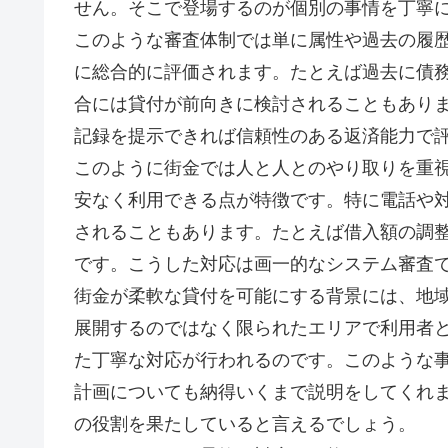
せん。そこで登場するのが個別の事情を丁寧
このような審査体制では単に属性や過去の履
に総合的に評価されます。たとえば過去に債
合には貸付が前向きに検討されることもあり
記録を提示できれば信頼性のある返済能力で
このように街金では人と人とのやり取りを重
安なく利用できる点が特徴です。特に電話や
されることもあります。たとえば借入額の調
です。こうした対応は画一的なシステム審査
街金が柔軟な貸付を可能にする背景には、地
展開するのではなく限られたエリアで利用者
た丁寧な対応が行われるのです。このような
計画についても納得いくまで説明をしてくれ
の役割を果たしていると言えるでしょう。