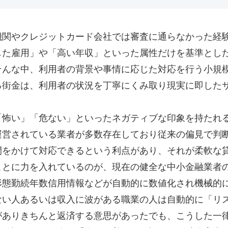
機関やクレジットカード会社では審査に通らなかった経
した雇用」や「高い年収」といった属性だけを基準とし
そんな中、利用者の背景や事情に応じた対応を行う小規
る街金は、利用者の状況を丁寧にくみ取り現実に即した
「怖い」「危ない」といったネガティブな印象を持たれ
運営されている業者が多数存在しており従来の偏見で判
間をかけて対応できるという利点があり、それが柔軟な
ことに力を入れているのが、現在の健全な中小金融業者
形態勤続年数信用情報などが自動的に数値化され機械的
ない人あるいは収入に波がある職業の人は自動的に「リ
がありきちんと返済する意思があったでも、こうした一