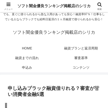
ソフト闇金優良ランキング 中小消費者金融在籍確認なし シリカなら24時間
ソフト闇金優良ランキング掲載店のシリカ
365日 在籍確認なしで借りれるブラック即日振込融資です。土日や祝日、夜間
メニュー
検索
でも、直ぐに借りられるから急な入用があっても安心！融資率97％！仕事をし
ている人ならブラックでも給料日返済の１ヶ月融資で借りられるから安心！
ソフト闇金優良ランキング掲載店のシリカ
HOME
融資プランと返済周期
融資までの流れ
審査基準
申込み
コンテンツ
申し込みブラック融資借りれる？審査が甘
い消費者金融5選
ブラック融資