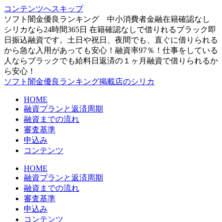
コンテンツへスキップ
ソフト闇金優良ランキング 中小消費者金融在籍確認なし
シリカなら24時間365日 在籍確認なしで借りれるブラック即
日振込融資です。土日や祝日、夜間でも、直ぐに借りられる
から急な入用があっても安心！融資率97％！仕事をしている
人ならブラックでも給料日返済の１ヶ月融資で借りられるか
ら安心！
ソフト闇金優良ランキング掲載店のシリカ
HOME
融資プランと返済周期
融資までの流れ
審査基準
申込み
コンテンツ
HOME
融資プランと返済周期
融資までの流れ
審査基準
申込み
コンテンツ