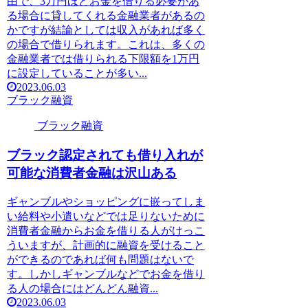
由で、3万円ほどお金を借りる必要があ
る場合に貸してくれる金融業者があるの
かですが結論としては収入があれば多く
の場合で借りられます。これは、多くの
金融業者では借りられる下限額を1万円
に設定していることが多い...
2023.06.03
ブラック融資
ブラック融資
ブラック認定されても借り入れが
可能な消費者金融は沢山ある
ギャンブルやショッピングに嵌ってしま
い給料や小遣いなどでは足りないために
消費者金融からお金を借りる人がけっこ
ういますが、計画的に融資を受けること
ができるのであれば何も問題はないで
す。しかしギャンブルなどでお金を借り
る人の場合にはどんどん融資...
2023.06.03