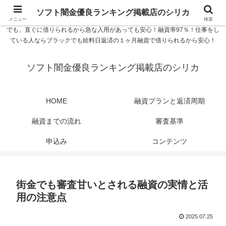
ソフト闇金優良ランキング 中小消費者金融在籍確認なし シリカなら24時間
ソフト闇金優良ランキング掲載店のシリカ
365日 在籍確認なしで借りれるブラック即日振込融資です。土日や祝日、夜間
メニュー
検索
でも、直ぐに借りられるから急な入用があっても安心！融資率97％！仕事をし
ている人ならブラックでも給料日返済の１ヶ月融資で借りられるから安心！
ソフト闇金優良ランキング掲載店のシリカ
HOME
融資プランと返済周期
融資までの流れ
審査基準
申込み
コンテンツ
街金でも審査甘いとされる融資の実情と活
用の注意点
2025.07.25