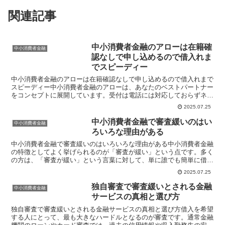
関連記事
中小消費者金融のアローは在籍確
中小消費者金融
認なしで申し込めるので借入れま
でスピーディー
中小消費者金融のアローは在籍確認なしで申し込めるので借入れまで
スピーディー中小消費者金融のアローは、あなたのベストパートナー
をコンセプトに展開しています。受付は電話には対応しておらずネッ
トのみです。これは不便だと感じる人が一部にいる一方で、...
2025.07.25
中小消費者金融で審査緩いのはい
中小消費者金融
ろいろな理由がある
中小消費者金融で審査緩いのはいろいろな理由がある中小消費者金融
の特徴としてよく挙げられるのが「審査が緩い」という点です。多く
の方は、「審査が緩い」という言葉に対して、単に誰でも簡単に借り
られるという印象を持つかもしれません。しかし、実際には...
2025.07.25
独自審査で審査緩いとされる金融
中小消費者金融
サービスの真相と選び方
独自審査で審査緩いとされる金融サービスの真相と選び方借入を希望
する人にとって、最も大きなハードルとなるのが審査です。通常金融