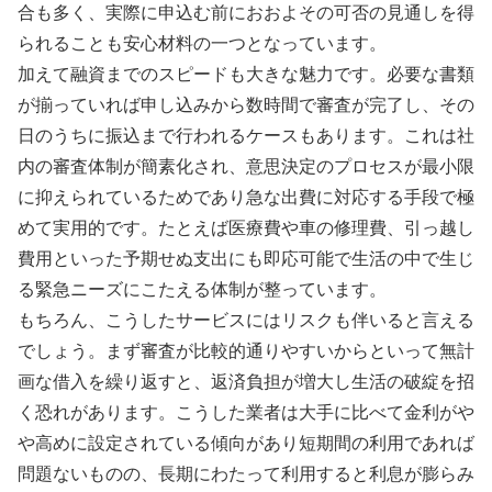
合も多く、実際に申込む前におおよその可否の見通しを得
られることも安心材料の一つとなっています。
加えて融資までのスピードも大きな魅力です。必要な書類
が揃っていれば申し込みから数時間で審査が完了し、その
日のうちに振込まで行われるケースもあります。これは社
内の審査体制が簡素化され、意思決定のプロセスが最小限
に抑えられているためであり急な出費に対応する手段で極
めて実用的です。たとえば医療費や車の修理費、引っ越し
費用といった予期せぬ支出にも即応可能で生活の中で生じ
る緊急ニーズにこたえる体制が整っています。
もちろん、こうしたサービスにはリスクも伴いると言える
でしょう。まず審査が比較的通りやすいからといって無計
画な借入を繰り返すと、返済負担が増大し生活の破綻を招
く恐れがあります。こうした業者は大手に比べて金利がや
や高めに設定されている傾向があり短期間の利用であれば
問題ないものの、長期にわたって利用すると利息が膨らみ