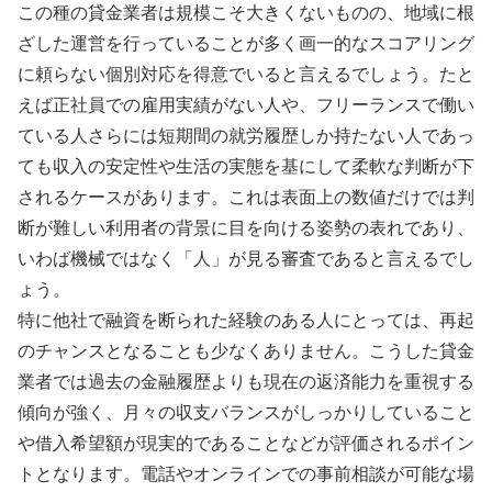
この種の貸金業者は規模こそ大きくないものの、地域に根
ざした運営を行っていることが多く画一的なスコアリング
に頼らない個別対応を得意でいると言えるでしょう。たと
えば正社員での雇用実績がない人や、フリーランスで働い
ている人さらには短期間の就労履歴しか持たない人であっ
ても収入の安定性や生活の実態を基にして柔軟な判断が下
されるケースがあります。これは表面上の数値だけでは判
断が難しい利用者の背景に目を向ける姿勢の表れであり、
いわば機械ではなく「人」が見る審査であると言えるでし
ょう。
特に他社で融資を断られた経験のある人にとっては、再起
のチャンスとなることも少なくありません。こうした貸金
業者では過去の金融履歴よりも現在の返済能力を重視する
傾向が強く、月々の収支バランスがしっかりしていること
や借入希望額が現実的であることなどが評価されるポイン
トとなります。電話やオンラインでの事前相談が可能な場