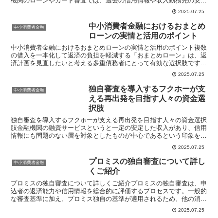
機関のローンやカード審査では、過去の信用情報や収入勤務先の安定
性など多くの要素がチェックされます。そのためこれらの条...
2025.07.25
中小消費者金融におけるおまとめ
中小消費者金融
ローンの実情と活用のポイント
中小消費者金融におけるおまとめローンの実情と活用のポイント複数
の借入を一本化して返済の負担を軽減する「おまとめローン」は、返
済計画を見直したいと考える多重債務者にとって有効な選択肢です。
このサービスは大手金融機関だけでなく中小消費者金融でも...
2025.07.25
独自審査を導入するフクホーが支
中小消費者金融
える再出発を目指す人々の資金選
択肢
独自審査を導入するフクホーが支える再出発を目指す人々の資金選択
肢金融機関の融資サービスというと一定の安定した収入があり、信用
情報にも問題のない層を対象としたものが中心であるという印象を持
つ方が多いかもしれません。確かに大手銀行やメガバンクが...
2025.07.25
プロミスの独自審査について詳し
中小消費者金融
くご紹介
プロミスの独自審査について詳しくご紹介プロミスの独自審査は、申
込者の返済能力や信用情報を総合的に評価するプロセスです。一般的
な審査基準に加え、プロミス独自の基準が適用されるため、他の消費
者金融とは異なる審査結果になることがあります。プロミス...
2025.07.25