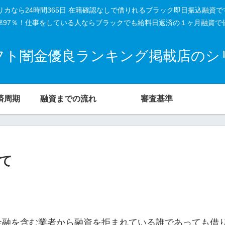
リカなら24時間365日 在籍確認なしで借りれるブラック即日振込融資
率97％！仕事をしている人ならブラックでも給料日返済の１ヶ月融資で
フト闇金優良ランキング掲載店のシ
済周期
融資までの流れ
審査基準
て
金融を含む業者から融資を拒まれている誰であっても借