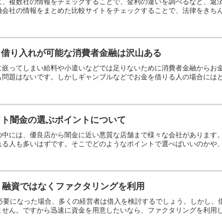
に、複数社の情報をチェックすることで、金利の違いを調べるなど、返
会社の情報をまとめた比較サイトをチェックすることで、法律をきちんと
も借り入れが可能な消費者金融は沢山ある
に嵌ってしまい給料や小遣いなどでは足りないために消費者金融からお
問題はないです。しかしギャンブルなどでお金を借りる人の場合にはどん
フト闇金の選ぶポイントについて
の中には、優良店から闇金に近い悪質な店舗まで様々な会社があります
る人も多いはずです。そこでどのようなポイントで選べばいいのかや、会
！融資ではなくファクタリングを利用
が必要になった場合、多くの経営者は借入を検討するでしょう。しかし、
せん。ですから迅速に資金を用意したいなら、ファクタリングを利用して