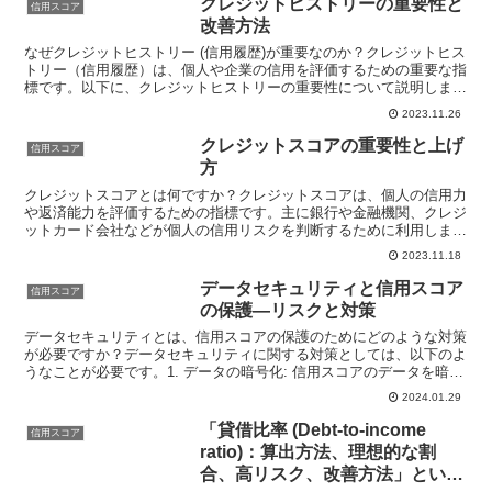
クレジットヒストリーの重要性と
信用スコア
改善方法
なぜクレジットヒストリー (信用履歴)が重要なのか？クレジットヒス
トリー（信用履歴）は、個人や企業の信用を評価するための重要な指
標です。以下に、クレジットヒストリーの重要性について説明しま
す。1. 貸し手の信頼性評価: クレジットヒストリー...
2023.11.26
クレジットスコアの重要性と上げ
信用スコア
方
クレジットスコアとは何ですか？クレジットスコアは、個人の信用力
や返済能力を評価するための指標です。主に銀行や金融機関、クレジ
ットカード会社などが個人の信用リスクを判断するために利用しま
す。クレジットスコアは、個人の返済履歴、クレジットカード...
2023.11.18
データセキュリティと信用スコア
信用スコア
の保護―リスクと対策
データセキュリティとは、信用スコアの保護のためにどのような対策
が必要ですか？データセキュリティに関する対策としては、以下のよ
うなことが必要です。1. データの暗号化: 信用スコアのデータを暗号
化することで、不正アクセスや盗難から保護すること...
2024.01.29
「貸借比率 (Debt-to-income
信用スコア
ratio)：算出方法、理想的な割
合、高リスク、改善方法」という