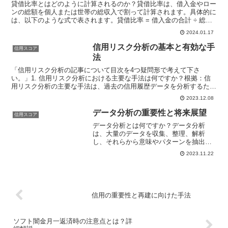
タイトルが考えられます。
貸借比率とはどのように計算されるのか？貸借比率は、借入金やロー
ンの総額を個人または世帯の総収入で割って計算されます。具体的に
は、以下のような式で表されます。貸借比率 = 借入金の合計 ÷ 総収
入の合計この比率は、借金の返済能力や経済的な安定...
2024.01.17
信用リスク分析の基本と有効な手
信用スコア
法
「信用リスク分析の記事について目次を4つ疑問形で考えて下さ
い。」1. 信用リスク分析における主要な手法は何ですか？根拠：信
用リスク分析の主要な手法は、過去の信用履歴データを分析するため
の統計的手法や、ソーシャルメディアなどのオンラインデータ...
2023.12.08
データ分析の重要性と将来展望
信用スコア
データ分析とは何ですか？データ分析
は、大量のデータを収集、整理、解析
し、それらから意味やパターンを抽出す
るプロセスです。目的は、データから価
2023.11.22
値ある情報やインサイトを得て、貴重な
意思決定の補助をすることです。データ
分析では、データの収集や保存...
信用の重要性と再建に向けた手法
ソフト闇金月一返済時の注意点とは？詳