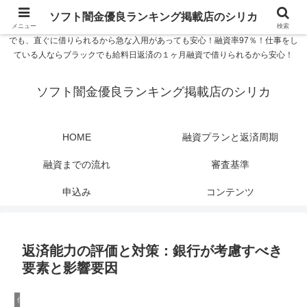
ソフト闇金優良ランキング 中小消費者金融在籍確認なし シリカなら24時間
ソフト闇金優良ランキング掲載店のシリカ
365日 在籍確認なしで借りれるブラック即日振込融資です。土日や祝日、夜間
メニュー
検索
でも、直ぐに借りられるから急な入用があっても安心！融資率97％！仕事をし
ている人ならブラックでも給料日返済の１ヶ月融資で借りられるから安心！
ソフト闇金優良ランキング掲載店のシリカ
HOME
融資プランと返済周期
融資までの流れ
審査基準
申込み
コンテンツ
返済能力の評価と対策：銀行が考慮すべき
要素と影響要因
信用スコア