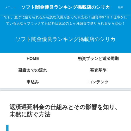
ソフト闇金優良ランキング 中小消費者金融在籍確認なし シリカなら24時間
ソフト闇金優良ランキング掲載店のシリカ
メニュー
検索
365日 在籍確認なしで借りれるブラック即日振込融資です。土日や祝日、夜間
でも、直ぐに借りられるから急な入用があっても安心！融資率97％！仕事をし
ている人ならブラックでも給料日返済の１ヶ月融資で借りられるから安心！
ソフト闇金優良ランキング掲載店のシリカ
HOME
融資プランと返済周期
融資までの流れ
審査基準
申込み
コンテンツ
返済遅延料金の仕組みとその影響を知り、
未然に防ぐ方法
ソフト闇金