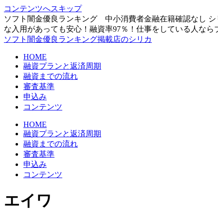
コンテンツへスキップ
ソフト闇金優良ランキング 中小消費者金融在籍確認なし シ
な入用があっても安心！融資率97％！仕事をしている人なら
ソフト闇金優良ランキング掲載店のシリカ
HOME
融資プランと返済周期
融資までの流れ
審査基準
申込み
コンテンツ
HOME
融資プランと返済周期
融資までの流れ
審査基準
申込み
コンテンツ
エイワ