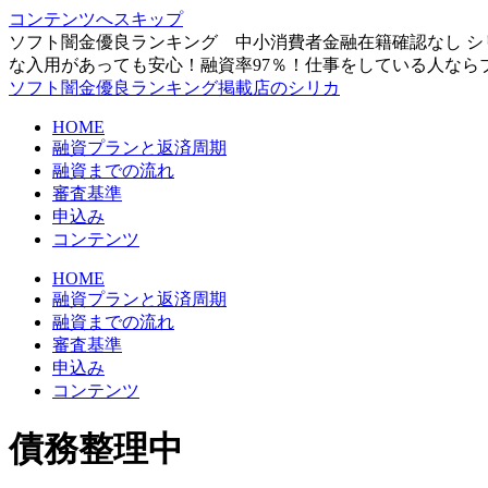
コンテンツへスキップ
ソフト闇金優良ランキング 中小消費者金融在籍確認なし シ
な入用があっても安心！融資率97％！仕事をしている人なら
ソフト闇金優良ランキング掲載店のシリカ
HOME
融資プランと返済周期
融資までの流れ
審査基準
申込み
コンテンツ
HOME
融資プランと返済周期
融資までの流れ
審査基準
申込み
コンテンツ
債務整理中