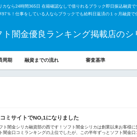
リカなら24時間365日 在籍確認なしで借りれるブラック即日振込融資
率97％！仕事をしている人ならブラックでも給料日返済の１ヶ月融資で
フト闇金優良ランキング掲載店のシ
済周期
融資までの流れ
審査基準
コミサイトでNO,1になりました
フト闇金シリカ融資部の西です！ソフト闇金シリカは創業以来お客様に
ト闇金口コミランキングの上位でしたが、この半年ずっとソフト闇金口