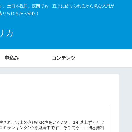
です。土日や祝日、夜間でも、直ぐに借りられるから急な入用が
借りられるから安心！
リカ
申込み
コンテンツ
愛され、沢山の喜びのお声をいただき、1年以上ずっとソ
コミランキング1位を継続中です！そこで今回、利息無料