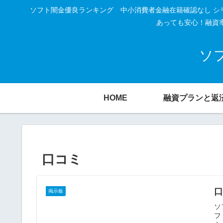
ソフト闇金優良ランキング 中小消費者金融在籍確認なし シ
あっても安心！融資
ソ
HOME
融資プランと返
口コミ
口
掲示板
ソ
フ