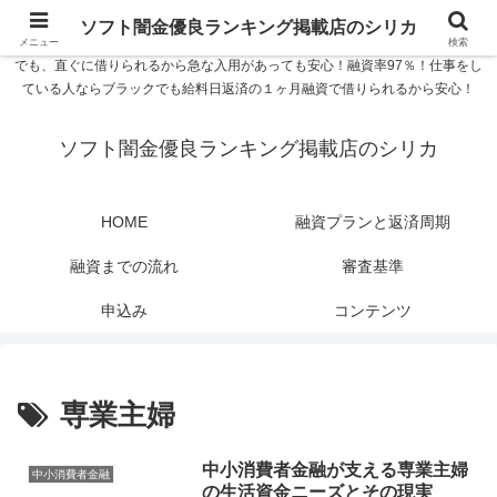
ソフト闇金優良ランキング 中小消費者金融在籍確認なし シリカなら24時間
ソフト闇金優良ランキング掲載店のシリカ
365日 在籍確認なしで借りれるブラック即日振込融資です。土日や祝日、夜間
メニュー
検索
でも、直ぐに借りられるから急な入用があっても安心！融資率97％！仕事をし
ている人ならブラックでも給料日返済の１ヶ月融資で借りられるから安心！
ソフト闇金優良ランキング掲載店のシリカ
HOME
融資プランと返済周期
融資までの流れ
審査基準
申込み
コンテンツ
専業主婦
中小消費者金融が支える専業主婦
中小消費者金融
の生活資金ニーズとその現実