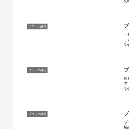
の
ブラック融資
一
し
や信
ブラック融資
銀
て
や
ブラック融資
ブ
掲