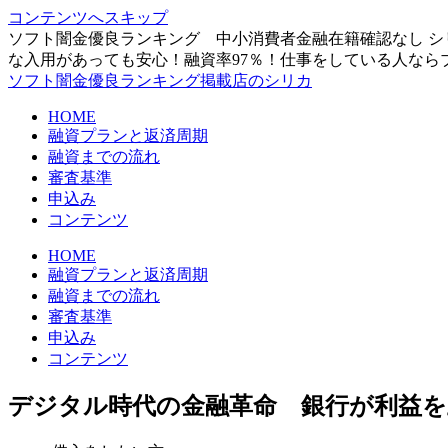
コンテンツへスキップ
ソフト闇金優良ランキング 中小消費者金融在籍確認なし シ
な入用があっても安心！融資率97％！仕事をしている人なら
ソフト闇金優良ランキング掲載店のシリカ
HOME
融資プランと返済周期
融資までの流れ
審査基準
申込み
コンテンツ
HOME
融資プランと返済周期
融資までの流れ
審査基準
申込み
コンテンツ
デジタル時代の金融革命 銀行が利益を