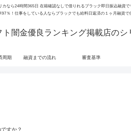
リカなら24時間365日 在籍確認なしで借りれるブラック即日振込融資
率97％！仕事をしている人ならブラックでも給料日返済の１ヶ月融資で
フト闇金優良ランキング掲載店のシ
済周期
融資までの流れ
審査基準
のですか？