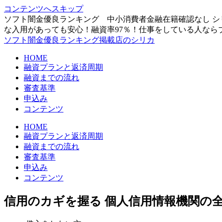
コンテンツへスキップ
ソフト闇金優良ランキング 中小消費者金融在籍確認なし シ
な入用があっても安心！融資率97％！仕事をしている人なら
ソフト闇金優良ランキング掲載店のシリカ
HOME
融資プランと返済周期
融資までの流れ
審査基準
申込み
コンテンツ
HOME
融資プランと返済周期
融資までの流れ
審査基準
申込み
コンテンツ
信用のカギを握る 個人信用情報機関の