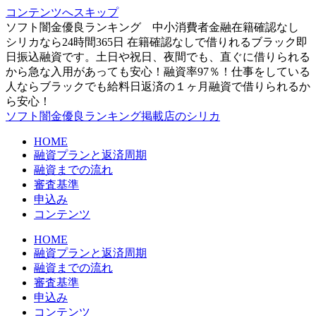
コンテンツへスキップ
ソフト闇金優良ランキング 中小消費者金融在籍確認なし
シリカなら24時間365日 在籍確認なしで借りれるブラック即
日振込融資です。土日や祝日、夜間でも、直ぐに借りられる
から急な入用があっても安心！融資率97％！仕事をしている
人ならブラックでも給料日返済の１ヶ月融資で借りられるか
ら安心！
ソフト闇金優良ランキング掲載店のシリカ
HOME
融資プランと返済周期
融資までの流れ
審査基準
申込み
コンテンツ
HOME
融資プランと返済周期
融資までの流れ
審査基準
申込み
コンテンツ