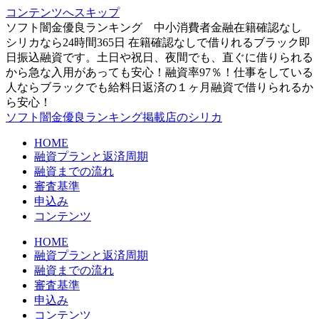
コンテンツへスキップ
ソフト闇金優良ランキング 中小消費者金融在籍確認なし
シリカなら24時間365日 在籍確認なしで借りれるブラック即
日振込融資です。土日や祝日、夜間でも、直ぐに借りられる
から急な入用があっても安心！融資率97％！仕事をしている
人ならブラックでも給料日返済の１ヶ月融資で借りられるか
ら安心！
ソフト闇金優良ランキング掲載店のシリカ
HOME
融資プランと返済周期
融資までの流れ
審査基準
申込み
コンテンツ
HOME
融資プランと返済周期
融資までの流れ
審査基準
申込み
コンテンツ